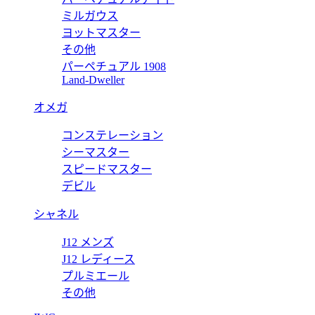
ミルガウス
ヨットマスター
その他
パーペチュアル 1908
リーナ 3デイズ PAM01499 【2018年新作】
Land-Dweller
オメガ
コンステレーション
デイズGMT アッチャイオ PAM01535 【2018年新作】
シーマスター
スピードマスター
デビル
シャネル
J12 メンズ
J12 レディース
プルミエール
その他