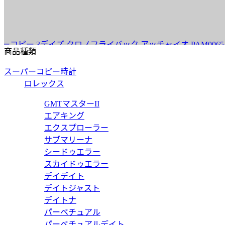
ピー 3デイズ クロノフライバック アッチャイオ PAM00654 【
商品種類
スーパーコピー時計
ロレックス
ピー 3デイズオートマティックアッチャイオ PAM01523 【202
GMTマスターII
エアキング
エクスプローラー
サブマリーナ
シードゥエラー
ー マリーナ 3デイズ PAM01312 【2020年新作】
スカイドゥエラー
デイデイト
デイトジャスト
デイトナ
パーペチュアル
ピー 3デイズ ＧＭＴ オートマチック チェラミカ PAM01441 【
パーペチュアルデイト