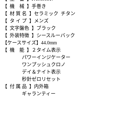
【 機 械 】手巻き
【 材 質 名 】セラミック チタン
【 タ イ プ 】メンズ
【 文字盤色 】ブラック
【 外装特徴 】シースルーバック
【ケースサイズ】44.0mm
【 機 能 】２タイム表示
パワーインジケーター
ワンプッシュクロノ
デイ＆ナイト表示
秒針ゼロリセット
【 付 属 品 】内外箱
ギャランティー