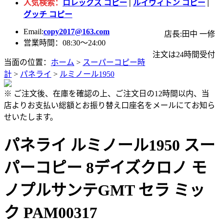
人気検索：
ロレックス コピー
|
ルイヴィトン コピー
|
グッチ コピー
Email:
copy2017@163.com
店長:田中 一修
営業時間：08:30～24:00
注文は24時間受付
当面の位置：
ホーム
>
スーパーコピー時
計
>
パネライ
>
ルミノール1950
※ ご注文後、在庫を確認の上、ご注文日の12時間以内、当
店よりお支払い総額とお振り替え口座名をメールにてお知ら
せいたします。
パネライ ルミノール1950 スー
パーコピー 8デイズクロノ モ
ノプルサンテGMT セラ ミッ
ク PAM00317