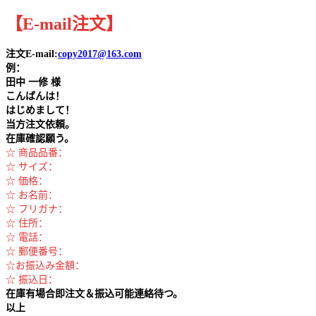
【
E-mail
注文
】
注文E-mail:
copy2017@163.com
例：
田中
一修 様
こんばんは！
はじめまして！
当方注文依頼。
在庫確認願う。
☆ 商品品番：
☆ サイズ：
☆ 価格：
☆ お名前：
☆ フリガナ：
☆ 住所：
☆ 電話：
☆ 郵便番号：
☆お振込み金額：
☆ 振込日：
在庫有場合即注文＆振込可能連絡待つ。
以上