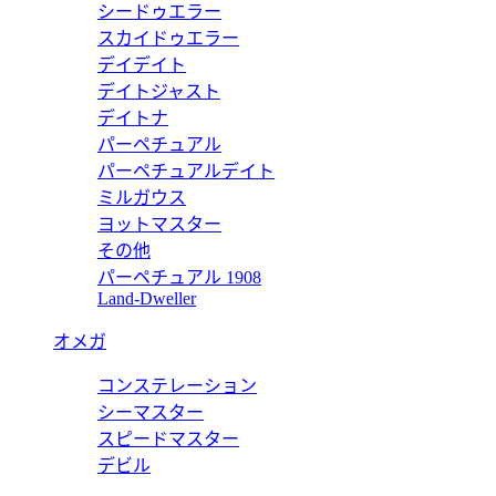
シードゥエラー
 財布 1ML018_2CNP_F0002
プラダ 財布 スーパーコピ
スカイドゥエラー
デイデイト
価格:
11500 円
デイトジャスト
1PP122_QWA_F0236
デイトナ
パーペチュアル
ー キーケース 1PP122_QWA_F0236
プラダ 財布 スーパーコ
パーペチュアルデイト
ミルガウス
価格:
11500 円
ヨットマスター
1PP122_QWA_F0002
その他
パーペチュアル 1908
ー キーケース 1PP122_QWA_F0002
プラダ 財布 スーパーコ
Land-Dweller
価格:
11500 円
オメガ
1MC122_QWA_F0002
コンステレーション
MC122_QWA_F0002
プラダ 財布 スーパーコ
シーマスター
スピードマスター
価格:
11500 円
デビル