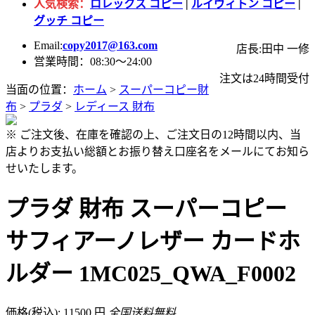
人気検索：
ロレックス コピー
|
ルイヴィトン コピー
|
グッチ コピー
Email:
copy2017@163.com
店長:田中 一修
営業時間：08:30～24:00
注文は24時間受付
当面の位置：
ホーム
>
スーパーコピー財
布
>
プラダ
>
レディース 財布
※ ご注文後、在庫を確認の上、ご注文日の12時間以内、当
店よりお支払い総額とお振り替え口座名をメールにてお知ら
せいたします。
プラダ 財布 スーパーコピー
サフィアーノレザー カードホ
ルダー 1MC025_QWA_F0002
価格(税込): 11500 円
全国送料無料