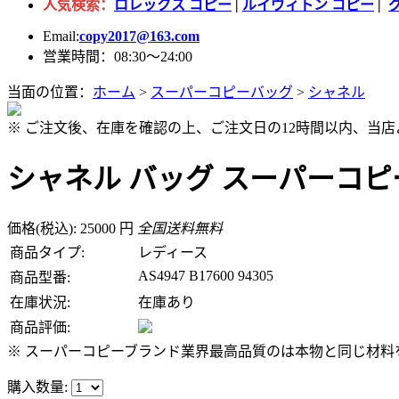
人気検索：
ロレックス コピー
|
ルイヴィトン コピー
|
Email:
copy2017@163.com
営業時間：08:30～24:00
当面の位置：
ホーム
>
スーパーコピーバッグ
>
シャネル
※ ご注文後、在庫を確認の上、ご注文日の12時間以内、当
シャネル バッグ スーパーコピー ミニ
価格(税込): 25000 円
全国送料無料
商品タイプ:
レディース
AS4947 B17600 94305
商品型番:
在庫状況:
在庫あり
商品評価:
※ スーパーコピーブランド業界最高品質のは本物と同じ材料を
購入数量: