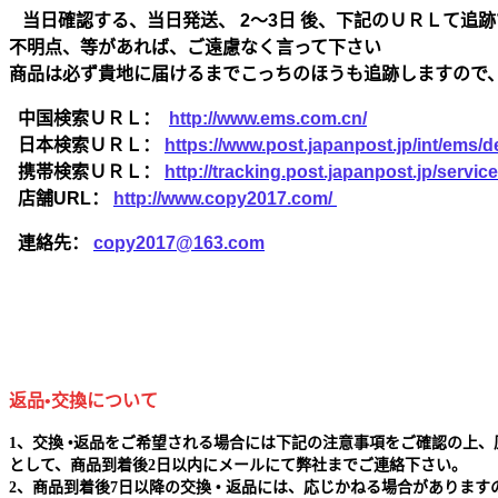
当日確認する、当日発送、 2～3日 後、下記のＵＲＬて追跡
不明点、等があれば、ご遠慮なく言って下さい
商品は必ず貴地に届けるまでこっちのほうも追跡しますので
中国検索ＵＲＬ：
http://www.ems.com.cn/
日本検索ＵＲＬ：
https://www.post.japanpost.jp/int/ems/de
携帯検索ＵＲＬ：
http://tracking.post.japanpost.jp/ser
店舗URL：
http://www.copy2017.com/
連絡先：
copy2017@163.com
返品•交換について
1、交換 •返品をご希望される場合には下記の注意事項をご確認の上、
として、商品到着後2日以内にメールにて弊社までご連絡下さい。
2、商品到着後7日以降の交換 • 返品には、応じかねる場合があります