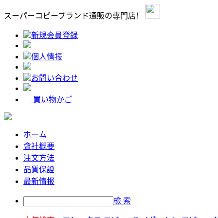
スーパーコピーブランド通販の専門店！
新規会員登録
個人情报
お問い合わせ
買い物かご
ホーム
會社概要
注文方法
品質保證
最新情报
檢 索