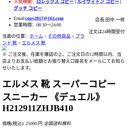
人気検索：
ロレックス コピー
|
ルイヴィトン コピー
|
グッチ コピー
Email:
copy2017@163.com
店長:田中 一修
営業時間：08:30～24:00
注文は24時間受付
当面の位置：
ホーム
>
その他商品
>
ブラ
ンド 靴
>
エルメス 靴
※ ご注文後、在庫を確認の上、ご注文日の12時間以内、当
店よりお支払い総額とお振り替え口座名をメールにてお知ら
せいたします。
エルメス 靴 スーパーコピー
スニーカー 《デュエル》
H212911ZHJB410
価格(税込): 25000 円
全国送料無料