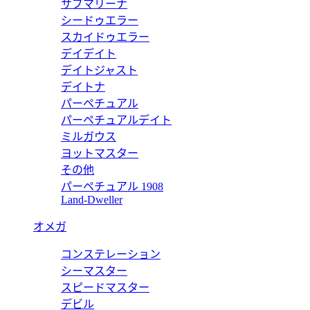
H201483ZH01420
サブマリーナ
シードゥエラー
アンカラ》 H201483ZH01420
エルメス 靴 スーパーコピー 
スカイドゥエラー
デイデイト
価格:
25000 円
デイトジャスト
H201407ZH01420
デイトナ
パーペチュアル
アンコラ》 H201407ZH01420
エルメス 靴 スーパーコピー 
パーペチュアルデイト
ミルガウス
価格:
25000 円
ヨットマスター
H202892ZH01390
その他
パーペチュアル 1908
ブレーズ》 H202892ZH01390
エルメス 靴 スーパーコピー 
Land-Dweller
価格:
25000 円
オメガ
H202910ZH01395
コンステレーション
パコム》 H202910ZH01395
エルメス 靴 スーパーコピー 
シーマスター
スピードマスター
価格:
25000 円
デビル