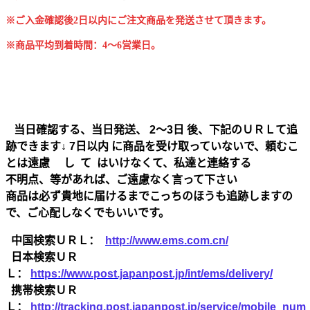
※ご入金確認後2日以内にご注文商品を発送させて頂きます。
※商品平均到着時間：4～6営業日。
当日確認する、当日発送、 2～3日 後、下記のＵＲＬて追
跡できます↓ 7日以内 に商品を受け取っていないで、頼むこ
とは遠慮 し て はいけなくて、私達と連絡する
不明点、等があれば、ご遠慮なく言って下さい
商品は必ず貴地に届けるまでこっちのほうも追跡しますの
で、ご心配しなくでもいいです。
中国検索ＵＲＬ：
http://www.ems.com.cn/
日本検索ＵＲ
Ｌ：
https://www.post.japanpost.jp/int/ems/delivery/
携帯検索ＵＲ
Ｌ：
http://tracking.post.japanpost.jp/service/mobile_nu