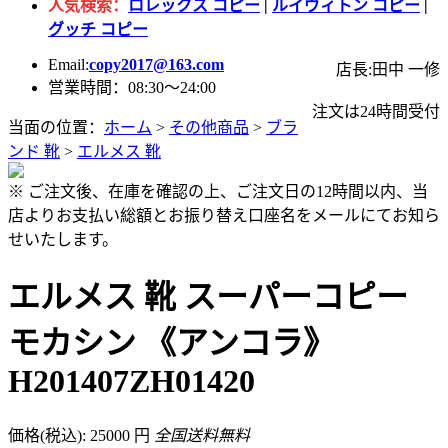
人気検索：
ロレックス コピー
|
ルイヴィトン コピー
|
グッチ コピー
Email:
copy2017@163.com
店長:田中 一修
営業時間：08:30～24:00
注文は24時間受付
当面の位置：
ホーム
>
その他商品
>
ブラ
ンド 靴
>
エルメス 靴
※ ご注文後、在庫を確認の上、ご注文日の12時間以内、当
店よりお支払い総額とお振り替え口座名をメールにてお知ら
せいたします。
エルメス 靴 スーパーコピー
モカシン 《アンコラ》
H201407ZH01420
価格(税込): 25000 円
全国送料無料