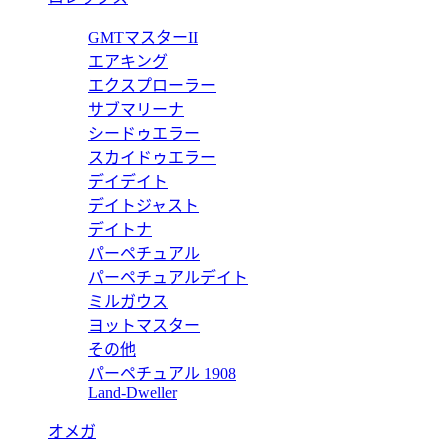
171435ZH02390
エルメス 靴 スーパーコピー モ
GMTマスターII
エアキング
価格:
25000 円
エクスプローラー
H201483ZH01420
サブマリーナ
シードゥエラー
ンカラ》 H201483ZH01420
エルメス 靴 スーパーコピー サ
スカイドゥエラー
デイデイト
価格:
25000 円
デイトジャスト
H201407ZH01420
デイトナ
パーペチュアル
ンコラ》 H201407ZH01420
エルメス 靴 スーパーコピー モ
パーペチュアルデイト
ミルガウス
価格:
25000 円
ヨットマスター
H202892ZH01390
その他
パーペチュアル 1908
レーズ》 H202892ZH01390
エルメス 靴 スーパーコピー モ
Land-Dweller
価格:
25000 円
オメガ