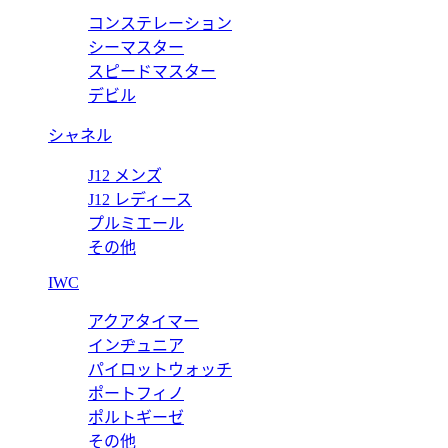
H202910ZH01395
コンステレーション
コム》 H202910ZH01395
エルメス 靴 スーパーコピー モ
シーマスター
スピードマスター
価格:
25000 円
デビル
シャネル
J12 メンズ
J12 レディース
プルミエール
その他
IWC
アクアタイマー
インヂュニア
パイロットウォッチ
ポートフィノ
ポルトギーゼ
その他