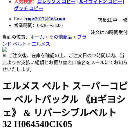
人気検索：
ロレックス コピー
|
ルイヴィトン コピー
|
グッチ コピー
Email:
copy2017@163.com
店長:田中 一修
営業時間：08:30～24:00
注文は24時間受付
当面の位置：
ホーム
>
その他商品
>
ブラ
ンド ベルト
>
エルメス
※ ご注文後、在庫を確認の上、ご注文日の12時間以内、当
店よりお支払い総額とお振り替え口座名をメールにてお知ら
せいたします。
エルメス ベルト スーパーコピ
ー ベルトバックル 《Hギヨシ
ェ》 & リバーシブルベルト
32 H064540CK05