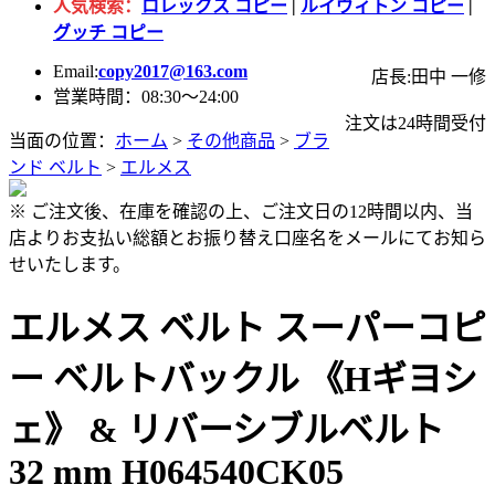
人気検索：
ロレックス コピー
|
ルイヴィトン コピー
|
グッチ コピー
Email:
copy2017@163.com
店長:田中 一修
営業時間：08:30～24:00
注文は24時間受付
当面の位置：
ホーム
>
その他商品
>
ブラ
ンド ベルト
>
エルメス
※ ご注文後、在庫を確認の上、ご注文日の12時間以内、当
店よりお支払い総額とお振り替え口座名をメールにてお知ら
せいたします。
エルメス ベルト スーパーコピ
ー ベルトバックル 《Hギヨシ
ェ》 & リバーシブルベルト
32 mm H064540CK05