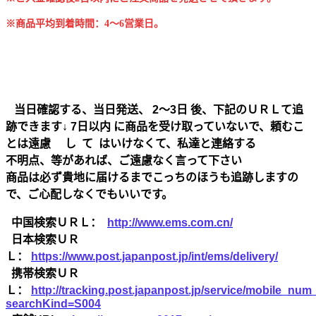
※商品平均到着時間：4～6営業日。
当日確認する、当日発送、 2～3日 後、下記のＵＲＬて追
跡できます↓ 7日以内 に商品を受け取っていないで、頼むこ
とは遠慮 し て はいけなくて、私達と連絡する
不明点、等があれば、ご遠慮なく言って下さい
商品は必ず貴地に届けるまでこっちのほうも追跡しますの
で、ご心配しなくでもいいです。
中国検索ＵＲＬ：
http://www.ems.com.cn/
日本検索ＵＲ
Ｌ：
https://www.post.japanpost.jp/int/ems/delivery/
携帯検索ＵＲ
Ｌ：
http://tracking.post.japanpost.jp/service/mobile_nu
searchKind=S004