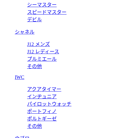
バックル 《Hギヨシェ》 & リバーシブルベルト 32 mm H0645
シーマスター
スピードマスター
デビル
シャネル
J12 メンズ
J12 レディース
プルミエール
その他
IWC
アクアタイマー
インヂュニア
パイロットウォッチ
ポートフィノ
ポルトギーゼ
その他