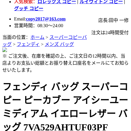
人気検索：
ロレックス コピー
|
ルイヴィトン コピー
|
グッチ コピー
Email:
copy2017@163.com
店長:田中 一修
営業時間：08:30～24:00
注文は24時間受付
当面の位置：
ホーム
>
スーパーコピーバ
ッグ
>
フェンディ
>
メンズ バッグ
※ ご注文後、在庫を確認の上、ご注文日の12時間以内、当
店よりお支払い総額とお振り替え口座名をメールにてお知ら
せいたします。
フェンディ バッグ スーパーコ
ピー ピーカブー アイシーユー
ミディアム イエローレザー バ
ッグ 7VA529AHTUF03PF