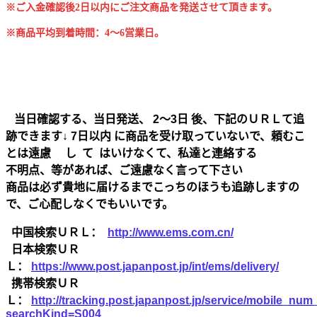
※ご入金確認後2日以内にご注文商品を発送させて頂きます。
※商品平均到着時間：4～6営業日。
当日確認する、当日発送、 2～3日 後、下記のＵＲＬて追
跡できます↓ 7日以内 に商品を受け取っていないで、頼むこ
とは遠慮 し て はいけなくて、私達と連絡する
不明点、等があれば、ご遠慮なく言って下さい
商品は必ず貴地に届けるまでこっちのほうも追跡しますの
で、ご心配しなくでもいいです。
中国検索ＵＲＬ：
http://www.ems.com.cn/
日本検索ＵＲ
Ｌ：
https://www.post.japanpost.jp/int/ems/delivery/
携帯検索ＵＲ
Ｌ：
http://tracking.post.japanpost.jp/service/mobile_nu
searchKind=S004