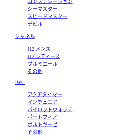
コンステレーション
ワンショルダー バックパック FFジャカードファブリック バックパッ
シーマスター
スピードマスター
デビル
シャネル
J12 メンズ
J12 レディース
プルミエール
その他
IWC
アクアタイマー
インヂュニア
パイロットウォッチ
ポートフィノ
ポルトギーゼ
その他