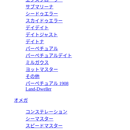
サブマリーナ
シードゥエラー
ョッパー FFジャカードファブリック バッグ 7VA390AG0MF0
スカイドゥエラー
デイデイト
デイトジャスト
デイトナ
パーペチュアル
ワンショルダー トラベルバックパック FFジャカードファブリック バ
パーペチュアルデイト
ミルガウス
ヨットマスター
その他
パーペチュアル 1908
ワンショルダー トラベルバックパック イエローレザー バックパック 
Land-Dweller
オメガ
コンステレーション
ワンショルダー バックパック FFジャカードファブリック バックパッ
シーマスター
スピードマスター