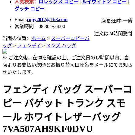
人気検索：
ロレックス コピー
|
ルイヴィトン コピー
|
グッチ コピー
Email:
copy2017@163.com
店長:田中 一修
営業時間：08:30～24:00
注文は24時間受付
当面の位置：
ホーム
>
スーパーコピーバ
ッグ
>
フェンディ
>
メンズ バッグ
※ ご注文後、在庫を確認の上、ご注文日の12時間以内、当
店よりお支払い総額とお振り替え口座名をメールにてお知ら
せいたします。
フェンディ バッグ スーパーコ
ピー バゲット トランク スモ
ール ホワイトレザーバッグ
7VA507AH9KF0DVU