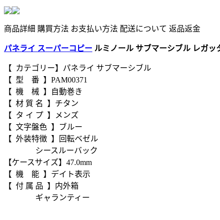
商品詳細
購買方法
お支払い方法
配送について
返品返金
パネライ スーパーコピー
ルミノール サブマーシブル レガッタ デ
【 カテゴリー】パネライ サブマーシブル
【 型 番 】PAM00371
【 機 械 】自動巻き
【 材 質 名 】チタン
【 タ イ プ 】メンズ
【 文字盤色 】ブルー
【 外装特徴 】回転ベゼル
シースルーバック
【ケースサイズ】47.0mm
【 機 能 】デイト表示
【 付 属 品 】内外箱
ギャランティー