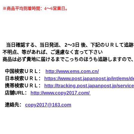
※商品平均到着時間：4～6営業日。
当日確認する、当日発送、 2～3日 後、下記のＵＲＬて追跡
不明点、等があれば、ご遠慮なく言って下さい
商品は必ず貴地に届けるまでこっちのほうも追跡しますので
中国検索ＵＲＬ：
http://www.ems.com.cn/
日本検索ＵＲＬ：
https://www.post.japanpost.jp/int/ems/de
携帯検索ＵＲＬ：
http://tracking.post.japanpost.jp/ser
店舗URL：
http://www.copy2017.com/
連絡先：
copy2017@163.com