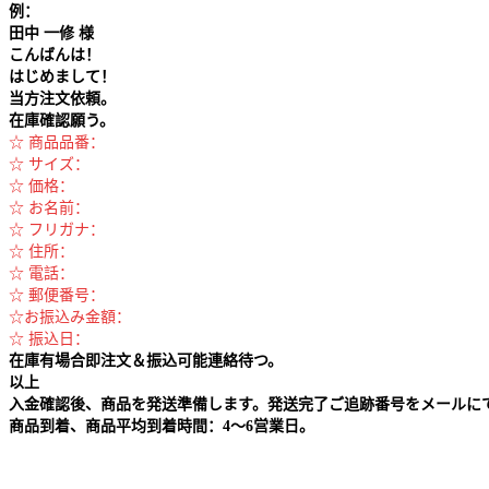
例：
田中
一修 様
こんばんは！
はじめまして！
当方注文依頼。
在庫確認願う。
☆ 商品品番：
☆ サイズ：
☆ 価格：
☆ お名前：
☆ フリガナ：
☆ 住所：
☆ 電話：
☆ 郵便番号：
☆お振込み金額：
☆ 振込日：
在庫有場合即注文＆振込可能連絡待つ。
以上
入金確認後、商品を発送準備します。発送完了ご追跡番号をメールに
商品到着、商品平均到着時間：4～6営業日。