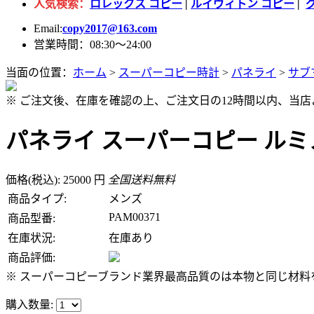
人気検索：
ロレックス コピー
|
ルイヴィトン コピー
|
Email:
copy2017@163.com
営業時間：08:30～24:00
当面の位置：
ホーム
>
スーパーコピー時計
>
パネライ
>
サブ
※ ご注文後、在庫を確認の上、ご注文日の12時間以内、当
パネライ スーパーコピー ルミノ
価格(税込): 25000 円
全国送料無料
商品タイプ:
メンズ
PAM00371
商品型番:
在庫状況:
在庫あり
商品評価:
※ スーパーコピーブランド業界最高品質のは本物と同じ材料を
購入数量: