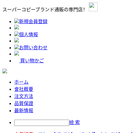
スーパーコピーブランド通販の専門店！
新規会員登録
個人情报
お問い合わせ
買い物かご
ホーム
會社概要
注文方法
品質保證
最新情报
檢 索