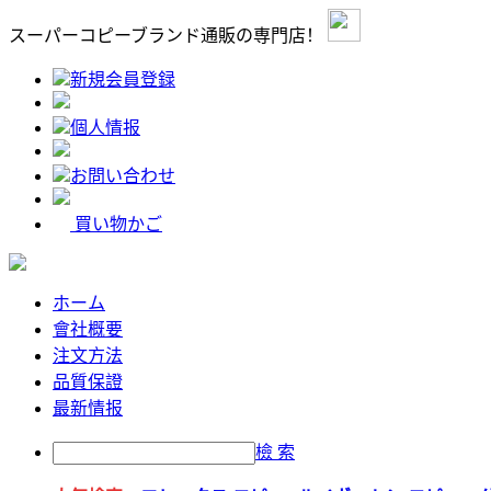
スーパーコピーブランド通販の専門店！
新規会員登録
個人情报
お問い合わせ
買い物かご
ホーム
會社概要
注文方法
品質保證
最新情报
檢 索