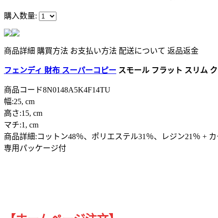
購入数量:
商品詳細
購買方法
お支払い方法
配送について
返品返金
フェンディ 財布 スーパーコピー
スモール フラット スリム クラ
商品コード8N0148A5K4F14TU
幅:25, cm
高さ:15, cm
マチ:1, cm
商品詳細:コットン48％、ポリエステル31％、レジン21％ + 
専用パッケージ付