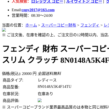
人気検索：
ロレックス コピー
|
ルイヴィトン コピー
|
Email:
copy2017@163.com
営業時間：08:30～24:00
当面の位置：
ホーム
>
スーパーコピー財布
>
フェンディ
>
レ
※ ご注文後、在庫を確認の上、ご注文日の12時間以内、当
フェンディ 財布 スーパーコピ
スリム クラッチ 8N0148A5K4F
価格(税込): 20000 円
全国送料無料
商品タイプ:
レディース
8N0148A5K4F14TU
商品型番:
在庫状況:
在庫あり
商品評価:
※ スーパーコピーブランド業界最高品質のは本物と同じ材料を