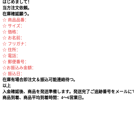
はじめまして！
当方注文依頼。
在庫確認願う。
☆ 商品品番：
☆ サイズ：
☆ 価格：
☆ お名前：
☆ フリガナ：
☆ 住所：
☆ 電話：
☆ 郵便番号：
☆お振込み金額：
☆ 振込日：
在庫有場合即注文＆振込可能連絡待つ。
以上
入金確認後、商品を発送準備します。発送完了ご追跡番号をメールに
商品到着、商品平均到着時間：4～6営業日。