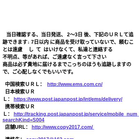
当日確認する、当日発送、 2～3日 後、下記のＵＲＬて追
跡できます↓ 7日以内 に商品を受け取っていないで、頼むこ
とは遠慮 し て はいけなくて、私達と連絡する
不明点、等があれば、ご遠慮なく言って下さい
商品は必ず貴地に届けるまでこっちのほうも追跡しますの
で、ご心配しなくでもいいです。
中国検索ＵＲＬ：
http://www.ems.com.cn/
日本検索ＵＲ
Ｌ：
https://www.post.japanpost.jp/int/ems/delivery/
携帯検索ＵＲ
Ｌ：
http://tracking.post.japanpost.jp/service/mobile_nu
searchKind=S004
店舗URL：
http://www.copy2017.com/