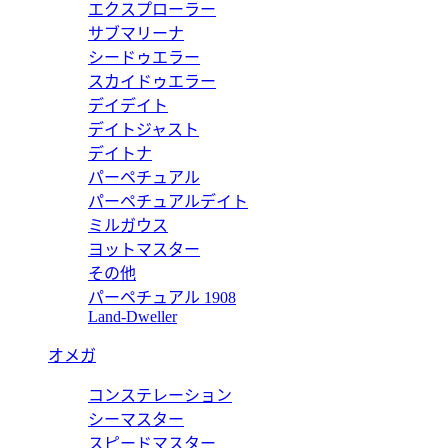
エクスプローラー
サブマリーナ
シードゥエラー
クロ 三つ折り財布 ライトブルーレザー 財布 8M0395AHNIF1E
スカイドゥエラー
デイデイト
デイトジャスト
デイトナ
パーペチュアル
チネンタル財布 ライトブルーレザー 財布 8M0251AHNIF1E8
パーペチュアルデイト
ミルガウス
ヨットマスター
その他
パーペチュアル 1908
チネンタル財布 イエローレザー 財布 8M0251AHNIF1EEV
Land-Dweller
オメガ
コンステレーション
ネンタル財布 ブラックレザー 財布 8M0427A91BF11IE
シーマスター
スピードマスター