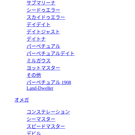
サブマリーナ
シードゥエラー
リム クラッチ イエローレザー バッグ 7M0295SFRF16BH
スカイドゥエラー
デイデイト
デイトジャスト
デイトナ
パーペチュアル
リム クラッチ オレンジレザー バッグ 7M0295SFRF1DXK
パーペチュアルデイト
ミルガウス
ヨットマスター
その他
パーペチュアル 1908
 ブラウンファブリック カードケース 7M0234A8V3F18AT
Land-Dweller
オメガ
コンステレーション
ブリック 二つ折り財布 7M0169A8V3F18AT
シーマスター
スピードマスター
デビル