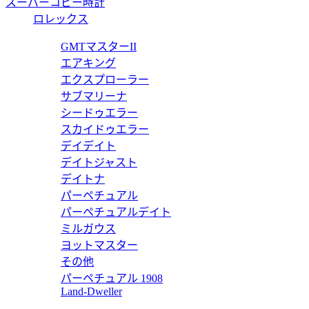
スーパーコピー時計
64
ロレックス
つ折りウォレット 649603VBWD23135
ボッ
GMTマスターII
エアキング
価
エクスプローラー
64
サブマリーナ
シードゥエラー
つ折りウォレット 649603VBWD21511
ボッ
スカイドゥエラー
デイデイト
価
デイトジャスト
64
デイトナ
パーペチュアル
コインパース付き二つ折りウォレット 649605VBWD21470
ボ
パーペチュアルデイト
ミルガウス
価
ヨットマスター
64
その他
パーペチュアル 1908
コインパース付き二つ折りウォレット 649605VBWD28803
ボ
Land-Dweller
価