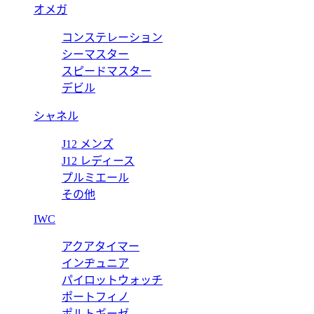
オメガ
64
コンステレーション
コインパース付き二つ折りウォレット 649605VBWD22145
ボ
シーマスター
スピードマスター
価
デビル
シャネル
J12 メンズ
J12 レディース
プルミエール
その他
IWC
アクアタイマー
インヂュニア
パイロットウォッチ
ポートフィノ
ポルトギーゼ