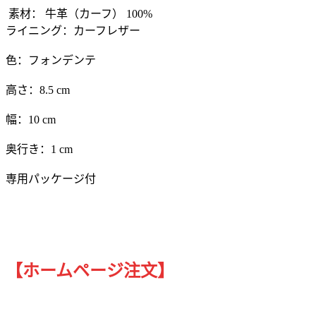
素材： 牛革（カーフ） 100%
ライニング：カーフレザー
色：フォンデンテ
高さ：8.5 cm
幅：10 cm
奥行き：1 cm
専用パッケージ付
【ホームページ注文】