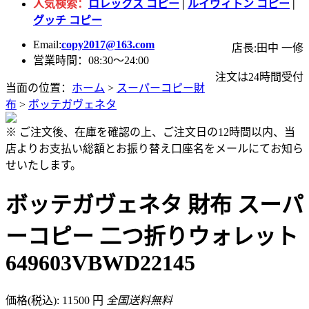
人気検索：
ロレックス コピー
|
ルイヴィトン コピー
|
グッチ コピー
Email:
copy2017@163.com
店長:田中 一修
営業時間：08:30～24:00
注文は24時間受付
当面の位置：
ホーム
>
スーパーコピー財
布
>
ボッテガヴェネタ
※ ご注文後、在庫を確認の上、ご注文日の12時間以内、当
店よりお支払い総額とお振り替え口座名をメールにてお知ら
せいたします。
ボッテガヴェネタ 財布 スーパ
ーコピー 二つ折りウォレット
649603VBWD22145
価格(税込): 11500 円
全国送料無料