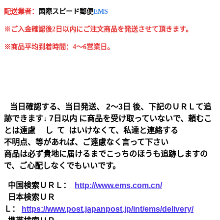
配送業者：
国
際スピード郵便
EMS
※ご入金確認後2日以内にご注文商品を発送させて頂きます。
※商品平均到着時間：4～6営業日。
当日確認する、当日発送、 2～3日 後、下記のＵＲＬて追
跡できます↓ 7日以内 に商品を受け取っていないで、頼むこ
とは遠慮 し て はいけなくて、私達と連絡する
不明点、等があれば、ご遠慮なく言って下さい
商品は必ず貴地に届けるまでこっちのほうも追跡しますの
で、ご心配しなくでもいいです。
中国検索ＵＲＬ：
http://www.ems.com.cn/
日本検索ＵＲ
Ｌ：
https://www.post.japanpost.jp/int/ems/delivery/