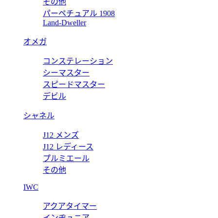
その他
パーペチュアル 1908
ン インテリア 768244 FACQC 9773
グッチ 
Land-Dweller
価格:
13
オメガ
856562 
コンステレーション
ット ブラウン インテリア 856562 FACQC 9773
グッチ 
シーマスター
スピードマスター
価格:
13
デビル
シャネル
J12 メンズ
J12 レディース
プルミエール
その他
IWC
アクアタイマー
インヂュニア