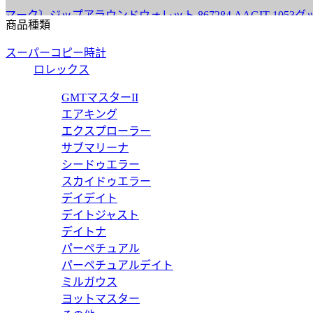
ジップアラウンドウォレット 867284 AAGIT 1053
グッチ 
商品種類
価格:
13
スーパーコピー時計
867325 
ロレックス
67325 AAGA7 1000
グッチ 
GMTマスターII
エアキング
価格:
13
エクスプローラー
867318 
サブマリーナ
シードゥエラー
レット 867318 AAGE0 2007
グッチ 
スカイドゥエラー
デイデイト
価格:
13
デイトジャスト
867318 
デイトナ
パーペチュアル
レット 867318 AAGA7 1000
グッチ 
パーペチュアルデイト
ミルガウス
価格:
13
ヨットマスター
768244 