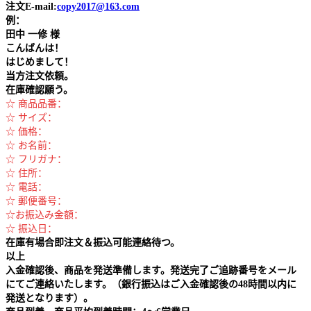
注文E-mail:
copy2017@163.com
例：
田中
一修 様
こんばんは！
はじめまして！
当方注文依頼。
在庫確認願う。
☆ 商品品番：
☆ サイズ：
☆ 価格：
☆ お名前：
☆ フリガナ：
☆ 住所：
☆ 電話：
☆ 郵便番号：
☆お振込み金額：
☆ 振込日：
在庫有場合即注文＆振込可能連絡待つ。
以上
入金確認後、商品を発送準備します。発送完了ご追跡番号をメール
にてご連絡いたします。（銀行振込はご入金確認後の48時間以内に
発送となります）。