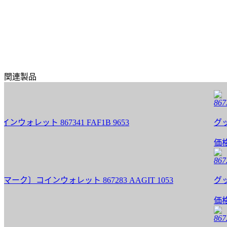
関連製品
867341 
ット 867341 FAF1B 9653
グッチ 財
価格:
13
867283 
インウォレット 867283 AAGIT 1053
グッチ 
価格:
13
867284 