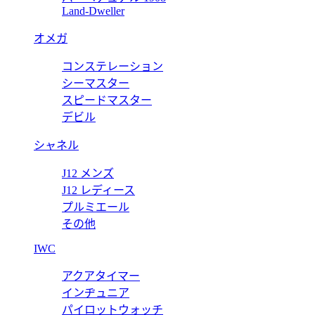
Land-Dweller
価格:
25000 円
オメガ
M30935
コンステレーション
 M30935 ガストン ウェアラブル ウォレット
ルイヴィトン バッ
シーマスター
スピードマスター
価格:
25000 円
デビル
シャネル
J12 メンズ
J12 レディース
プルミエール
その他
IWC
アクアタイマー
インヂュニア
パイロットウォッチ