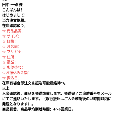
田中
一修 様
こんばんは！
はじめまして！
当方注文依頼。
在庫確認願う。
☆ 商品品番：
☆ サイズ：
☆ 価格：
☆ お名前：
☆ フリガナ：
☆ 住所：
☆ 電話：
☆ 郵便番号：
☆お振込み金額：
☆ 振込日：
在庫有場合即注文＆振込可能連絡待つ。
以上
入金確認後、商品を発送準備します。発送完了ご追跡番号をメール
にてご連絡いたします。（銀行振込はご入金確認後の48時間以内に
発送となります）。
商品到着、商品平均到着時間：4～6営業日。