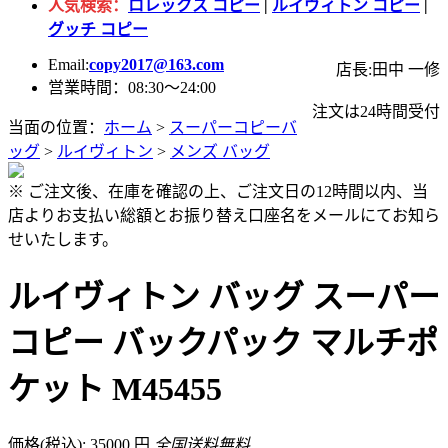
人気検索：
ロレックス コピー
|
ルイヴィトン コピー
|
グッチ コピー
Email:
copy2017@163.com
店長:田中 一修
営業時間：08:30～24:00
注文は24時間受付
当面の位置：
ホーム
>
スーパーコピーバ
ッグ
>
ルイヴィトン
>
メンズ バッグ
※ ご注文後、在庫を確認の上、ご注文日の12時間以内、当
店よりお支払い総額とお振り替え口座名をメールにてお知ら
せいたします。
ルイヴィトン バッグ スーパー
コピー バックパック マルチポ
ケット M45455
価格(税込): 35000 円
全国送料無料