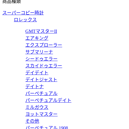
商品種類
価格:
40000 円
スーパーコピー時計
N41413
ロレックス
N41413 キーポル バンドリエール 55
ルイヴィトン バッ
GMTマスターII
エアキング
価格:
50000 円
エクスプローラー
M44810
サブマリーナ
シードゥエラー
M44810 キーポル バンドリエール 50
ルイヴィトン バッ
スカイドゥエラー
デイデイト
価格:
45000 円
デイトジャスト
M59025
デイトナ
パーペチュアル
M59025 キーポル バンドリエール 50
ルイヴィトン バッ
パーペチュアルデイト
ミルガウス
価格:
45000 円
ヨットマスター
M81124
その他
パーペチュアル 1908
 M81124 ガストン ウェアラブル ウォレット
ルイヴィトン バッ