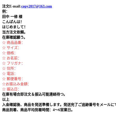
注文E-mail:
copy2017@163.com
例：
田中
一修 様
こんばんは！
はじめまして！
当方注文依頼。
在庫確認願う。
☆ 商品品番：
☆ サイズ：
☆ 価格：
☆ お名前：
☆ フリガナ：
☆ 住所：
☆ 電話：
☆ 郵便番号：
☆お振込み金額：
☆ 振込日：
在庫有場合即注文＆振込可能連絡待つ。
以上
入金確認後、商品を発送準備します。発送完了ご追跡番号をメールに
商品到着、商品平均到着時間：4～6営業日。