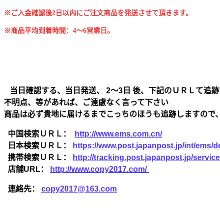
※ご入金確認後2日以内にご注文商品を発送させて頂きます。
※商品平均到着時間：4～6営業日。
当日確認する、当日発送、 2～3日 後、下記のＵＲＬて追跡
不明点、等があれば、ご遠慮なく言って下さい
商品は必ず貴地に届けるまでこっちのほうも追跡しますので
中国検索ＵＲＬ：
http://www.ems.com.cn/
日本検索ＵＲＬ：
https://www.post.japanpost.jp/int/ems/de
携帯検索ＵＲＬ：
http://tracking.post.japanpost.jp/ser
店舗URL：
http://www.copy2017.com/
連絡先：
copy2017@163.com