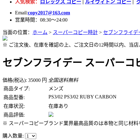
人気検索：
ロレックス コピー
|
ルイヴィトン コピー
|
Email:
copy2017@163.com
営業時間：08:30～24:00
当面の位置：
ホーム
>
スーパーコピー時計
>
セブンフライデ
※ ご注文後、在庫を確認の上、ご注文日の12時間以内、当
セブンフライデー スーパーコピー PS
価格(税込): 35000 円
全国送料無料
商品タイプ:
メンズ
PS3/02 PS3/02 RUBY CARBON
商品型番:
在庫状況:
在庫あり
商品評価:
※ スーパーコピーブランド業界最高品質のは本物と同じ材料を
購入数量: