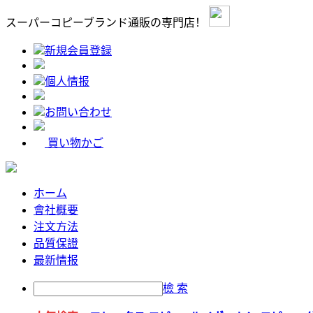
スーパーコピーブランド通販の専門店！
新規会員登録
個人情报
お問い合わせ
買い物かご
ホーム
會社概要
注文方法
品質保證
最新情报
檢 索