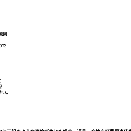
原則
ので
に
品
さい。