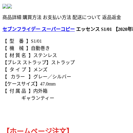
商品詳細
購買方法
お支払い方法
配送について
返品返金
セブンフライデー スーパーコピー
エッセンス S1/01 【2020
【 型 番 】S1/01
【 機 械 】自動巻き
【 材 質 名 】ステンレス
【ブレス ストラップ】ストラップ
【 タ イ プ 】メンズ
【 カラー 】グレー／シルバー
【ケースサイズ】47.0mm
【 付 属 品 】内外箱
ギャランティー
【ホームページ注文】