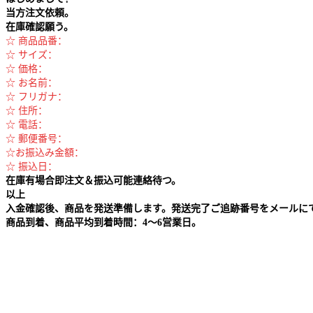
当方注文依頼。
在庫確認願う。
☆ 商品品番：
☆ サイズ：
☆ 価格：
☆ お名前：
☆ フリガナ：
☆ 住所：
☆ 電話：
☆ 郵便番号：
☆お振込み金額：
☆ 振込日：
在庫有場合即注文＆振込可能連絡待つ。
以上
入金確認後、商品を発送準備します。発送完了ご追跡番号をメールに
商品到着、商品平均到着時間：4～6営業日。