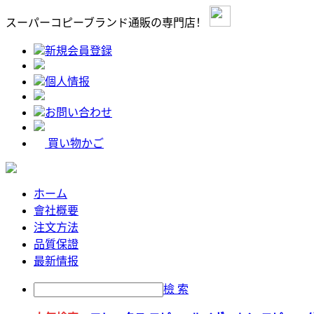
スーパーコピーブランド通販の専門店！
新規会員登録
個人情报
お問い合わせ
買い物かご
ホーム
會社概要
注文方法
品質保證
最新情报
檢 索