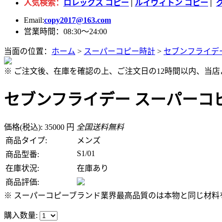
人気検索：
ロレックス コピー
|
ルイヴィトン コピー
|
Email:
copy2017@163.com
営業時間：08:30～24:00
当面の位置：
ホーム
>
スーパーコピー時計
>
セブンフライデ
※ ご注文後、在庫を確認の上、ご注文日の12時間以内、当
セブンフライデー スーパーコピー 
価格(税込): 35000 円
全国送料無料
商品タイプ:
メンズ
S1/01
商品型番:
在庫状況:
在庫あり
商品評価:
※ スーパーコピーブランド業界最高品質のは本物と同じ材料を
購入数量: