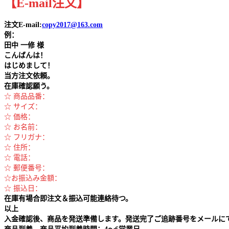
【
E-mail
注文
】
注文E-mail:
copy2017@163.com
例：
田中
一修 様
こんばんは！
はじめまして！
当方注文依頼。
在庫確認願う。
☆ 商品品番：
☆ サイズ：
☆ 価格：
☆ お名前：
☆ フリガナ：
☆ 住所：
☆ 電話：
☆ 郵便番号：
☆お振込み金額：
☆ 振込日：
在庫有場合即注文＆振込可能連絡待つ。
以上
入金確認後、商品を発送準備します。発送完了ご追跡番号をメールに