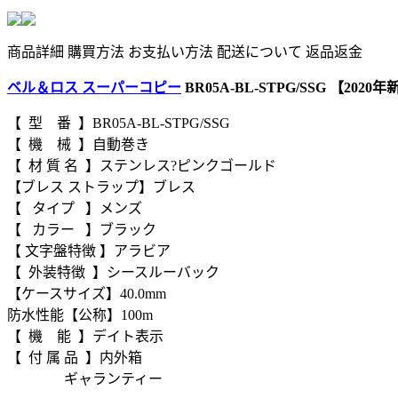
商品詳細
購買方法
お支払い方法
配送について
返品返金
ベル＆ロス スーパーコピー
BR05A-BL-STPG/SSG 【2020
【 型 番 】BR05A-BL-STPG/SSG
【 機 械 】自動巻き
【 材 質 名 】ステンレス?ピンクゴールド
【ブレス ストラップ】ブレス
【 タイプ 】メンズ
【 カラー 】ブラック
【 文字盤特徴 】アラビア
【 外装特徴 】シースルーバック
【ケースサイズ】40.0mm
防水性能【公称】100m
【 機 能 】デイト表示
【 付 属 品 】内外箱
ギャランティー