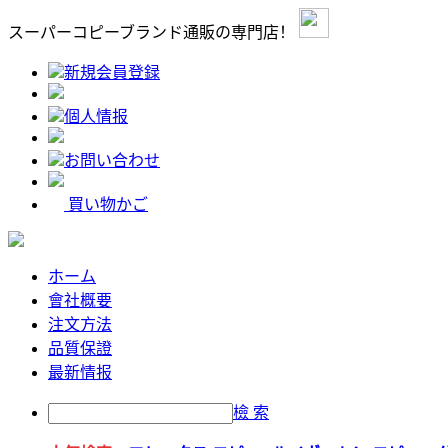
スーパーコピーブランド通販の専門店！
新規会員登録
個人情报
お問い合わせ
買い物かご
ホーム
會社概要
注文方法
品質保證
最新情报
檢 索