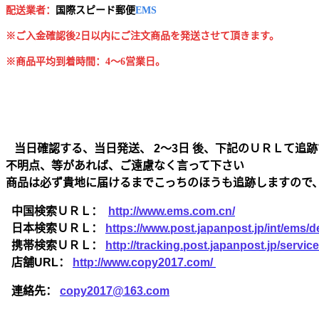
配送業者：
国
際スピード郵便
EMS
※ご入金確認後2日以内にご注文商品を発送させて頂きます。
※商品平均到着時間：4～6営業日。
当日確認する、当日発送、 2～3日 後、下記のＵＲＬて追跡
不明点、等があれば、ご遠慮なく言って下さい
商品は必ず貴地に届けるまでこっちのほうも追跡しますので
中国検索ＵＲＬ：
http://www.ems.com.cn/
日本検索ＵＲＬ：
https://www.post.japanpost.jp/int/ems/de
携帯検索ＵＲＬ：
http://tracking.post.japanpost.jp/ser
店舗URL：
http://www.copy2017.com/
連絡先：
copy2017@163.com