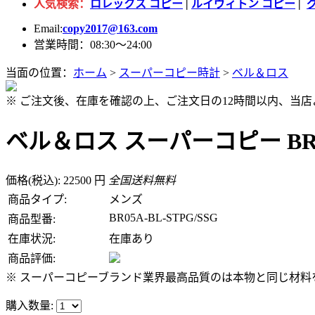
人気検索：
ロレックス コピー
|
ルイヴィトン コピー
|
Email:
copy2017@163.com
営業時間：08:30～24:00
当面の位置：
ホーム
>
スーパーコピー時計
>
ベル＆ロス
※ ご注文後、在庫を確認の上、ご注文日の12時間以内、当
ベル＆ロス スーパーコピー BR05A
価格(税込): 22500 円
全国送料無料
商品タイプ:
メンズ
BR05A-BL-STPG/SSG
商品型番:
在庫状況:
在庫あり
商品評価:
※ スーパーコピーブランド業界最高品質のは本物と同じ材料を
購入数量: