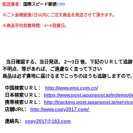
配送業者：
国
際スピード郵便
EMS
※ご入金確認後2日以内にご注文商品を発送させて頂きます。
※商品平均到着時間：4～6営業日。
当日確認する、当日発送、 2～3日 後、下記のＵＲＬて追跡
不明点、等があれば、ご遠慮なく言って下さい
商品は必ず貴地に届けるまでこっちのほうも追跡しますので
中国検索ＵＲＬ：
http://www.ems.com.cn/
日本検索ＵＲＬ：
https://www.post.japanpost.jp/int/ems/de
携帯検索ＵＲＬ：
http://tracking.post.japanpost.jp/ser
店舗URL：
http://www.copy2017.com/
連絡先：
copy2017@163.com