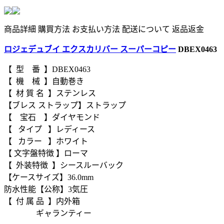
商品詳細
購買方法
お支払い方法
配送について
返品返金
ロジェデュブイ エクスカリバー スーパーコピー
DBEX0463
【 型 番 】DBEX0463
【 機 械 】自動巻き
【 材 質 名 】ステンレス
【ブレス ストラップ】ストラップ
【 宝石 】ダイヤモンド
【 タイプ 】レディース
【 カラー 】ホワイト
【 文字盤特徴 】ローマ
【 外装特徴 】シースルーバック
【ケースサイズ】36.0mm
防水性能【公称】3気圧
【 付 属 品 】内外箱
ギャランティー