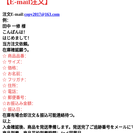
【
E-mail
注文
】
注文E-mail:
copy2017@163.com
例：
田中
一修 様
こんばんは！
はじめまして！
当方注文依頼。
在庫確認願う。
☆ 商品品番：
☆ サイズ：
☆ 価格：
☆ お名前：
☆ フリガナ：
☆ 住所：
☆ 電話：
☆ 郵便番号：
☆お振込み金額：
☆ 振込日：
在庫有場合即注文＆振込可能連絡待つ。
以上
入金確認後、商品を発送準備します。発送完了ご追跡番号をメールに