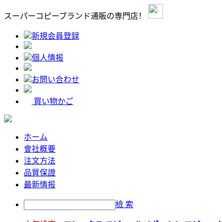
スーパーコピーブランド通販の専門店！
新規会員登録
個人情报
お問い合わせ
買い物かご
ホーム
會社概要
注文方法
品質保證
最新情报
檢 索