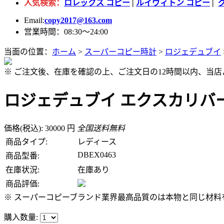
人気検索：
ロレックス コピー
|
ルイヴィトン コピー
|
Email:
copy2017@163.com
営業時間：08:30～24:00
当面の位置：
ホーム
>
スーパーコピー時計
>
ロジェデュブイ
※ ご注文後、在庫を確認の上、ご注文日の12時間以内、当
ロジェデュブイ エクスカリバー ス
価格(税込): 30000 円
全国送料無料
商品タイプ:
レディース
DBEX0463
商品型番:
在庫状況:
在庫あり
商品評価:
※ スーパーコピーブランド業界最高品質のは本物と同じ材料を
購入数量: