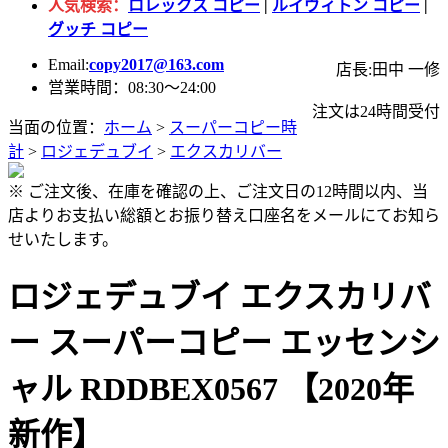
人気検索：
ロレックス コピー
|
ルイヴィトン コピー
|
グッチ コピー
Email:
copy2017@163.com
店長:田中 一修
営業時間：08:30～24:00
注文は24時間受付
当面の位置：
ホーム
>
スーパーコピー時
計
>
ロジェデュブイ
>
エクスカリバー
※ ご注文後、在庫を確認の上、ご注文日の12時間以内、当
店よりお支払い総額とお振り替え口座名をメールにてお知ら
せいたします。
ロジェデュブイ エクスカリバ
ー スーパーコピー エッセンシ
ャル RDDBEX0567 【2020年
新作】