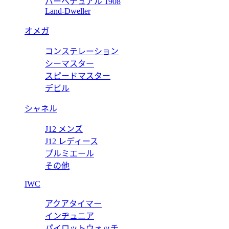
パーペチュアル 1908
ーコピー ウラカン RDDBEX0748 【2020年新作】
Land-Dweller
オメガ
コンステレーション
ーコピー RDDBEX0353 オートマティック42 【2017年新作
シーマスター
スピードマスター
デビル
シャネル
J12 メンズ
J12 レディース
プルミエール
その他
IWC
アクアタイマー
インヂュニア
パイロットウォッチ