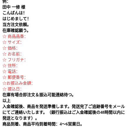
例：
田中
一修 様
こんばんは！
はじめまして！
当方注文依頼。
在庫確認願う。
☆ 商品品番：
☆ サイズ：
☆ 価格：
☆ お名前：
☆ フリガナ：
☆ 住所：
☆ 電話：
☆ 郵便番号：
☆お振込み金額：
☆ 振込日：
在庫有場合即注文＆振込可能連絡待つ。
以上
入金確認後、商品を発送準備します。発送完了ご追跡番号をメール
にてご連絡いたします。（銀行振込はご入金確認後の48時間以内に
発送となります）。
商品到着、商品平均到着時間：4～6営業日。