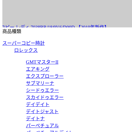
ィ 7038BR/18/9V6/D00D 【2019年新作】
商品種類
スーパーコピー時計
ロレックス
 オートマティック レトログラードセコンド 7097BR/G1/9WU
GMTマスターII
エアキング
エクスプローラー
サブマリーナ
シードゥエラー
 オートマティック レトログラードセコンド 7097BB/G1/9WU
スカイドゥエラー
デイデイト
デイトジャスト
デイトナ
パーペチュアル
057BR/R9/9W6 【2016年新作】