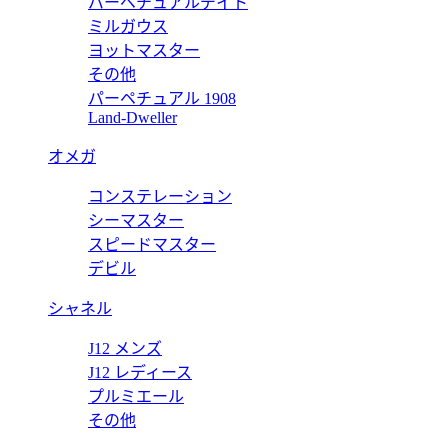
パーペチュアルデイト
ミルガウス
ヨットマスター
その他
パーペチュアル 1908
077BR/G1/9XV 【2016年新作】
Land-Dweller
オメガ
コンステレーション
037BA/11/9V6
シーマスター
スピードマスター
デビル
シャネル
J12 メンズ
J12 レディース
プルミエール
その他