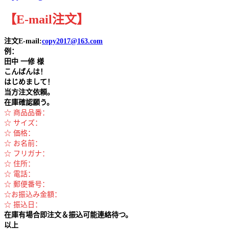
【
E-mail
注文
】
注文E-mail:
copy2017@163.com
例：
田中
一修 様
こんばんは！
はじめまして！
当方注文依頼。
在庫確認願う。
☆ 商品品番：
☆ サイズ：
☆ 価格：
☆ お名前：
☆ フリガナ：
☆ 住所：
☆ 電話：
☆ 郵便番号：
☆お振込み金額：
☆ 振込日：
在庫有場合即注文＆振込可能連絡待つ。
以上