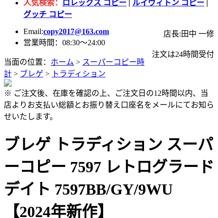
人気検索：
ロレックス コピー
|
ルイヴィトン コピー
|
グッチ コピー
Email:
copy2017@163.com
店長:田中 一修
営業時間：08:30～24:00
注文は24時間受付
当面の位置：
ホーム
>
スーパーコピー時
計
>
ブレゲ
>
トラディション
※ ご注文後、在庫を確認の上、ご注文日の12時間以内、当
店よりお支払い総額とお振り替え口座名をメールにてお知ら
せいたします。
ブレゲ トラディション スーパ
ーコピー 7597 レトログラード
デイト 7597BB/GY/9WU
【2024年新作】