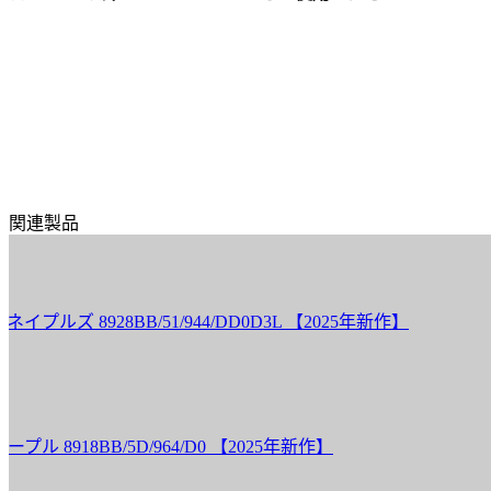
関連製品
8
8928BB/51/944/DD0D3L 【2025年新作】
ブ
8
18BB/5D/964/D0 【2025年新作】
ブ