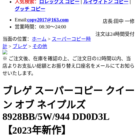
人気検索：
ロレックス コピー
|
ルイヴィトン コピー
|
グッチ コピー
Email:
copy2017@163.com
店長:田中 一修
営業時間：08:30～24:00
注文は24時間受付
当面の位置：
ホーム
>
スーパーコピー時
計
>
ブレゲ
>
その他
※ ご注文後、在庫を確認の上、ご注文日の12時間以内、当
店よりお支払い総額とお振り替え口座名をメールにてお知ら
せいたします。
ブレゲ スーパーコピー クイー
ン オブ ネイプルズ
8928BB/5W/944 DD0D3L
【2023年新作】