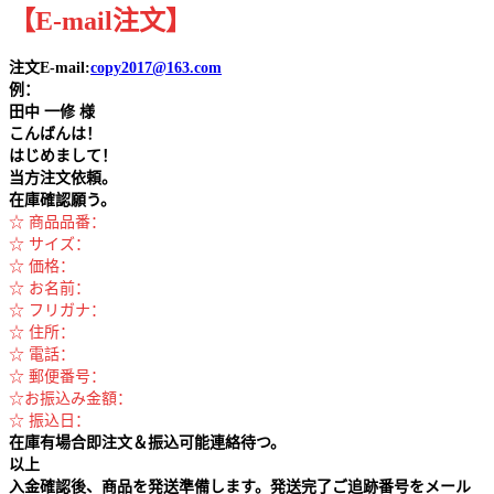
【
E-mail
注文
】
注文E-mail:
copy2017@163.com
例：
田中
一修 様
こんばんは！
はじめまして！
当方注文依頼。
在庫確認願う。
☆ 商品品番：
☆ サイズ：
☆ 価格：
☆ お名前：
☆ フリガナ：
☆ 住所：
☆ 電話：
☆ 郵便番号：
☆お振込み金額：
☆ 振込日：
在庫有場合即注文＆振込可能連絡待つ。
以上
入金確認後、商品を発送準備します。発送完了ご追跡番号をメール