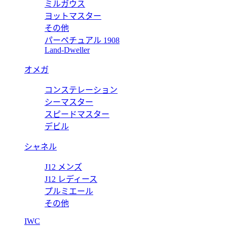
ミルガウス
ヨットマスター
8
その他
パーペチュアル 1908
 8928BB/5W/944 DD0D3L 【2023年新作】
ブ
Land-Dweller
オメガ
8
コンステレーション
 8928BR/8D/944/DD0D3L 【2022年新作】
ブ
シーマスター
スピードマスター
デビル
シャネル
J12 メンズ
J12 レディース
プルミエール
その他
IWC