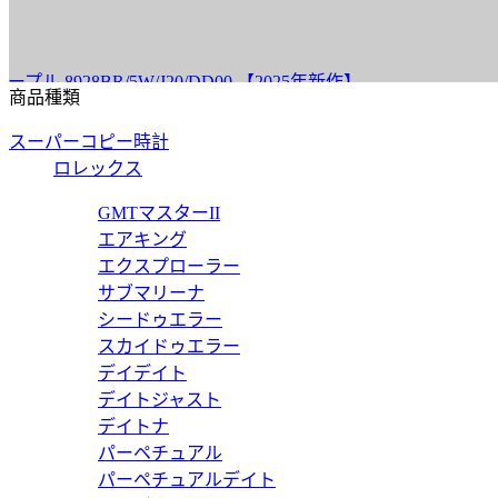
8
28BR/5W/J20/DD00 【2025年新作】
ブ
商品種類
スーパーコピー時計
8
ロレックス
 8918BR/2A/364/D0 【2024年新作】
ブ
GMTマスターII
エアキング
エクスプローラー
3
サブマリーナ
シードゥエラー
ブレ ウォーターフォール 3660BR/12/984 【2023年新作】
ブ
スカイドゥエラー
デイデイト
デイトジャスト
8
デイトナ
パーペチュアル
 8928BR/5W/944 DD0D3L 【2023年新作】
ブ
パーペチュアルデイト