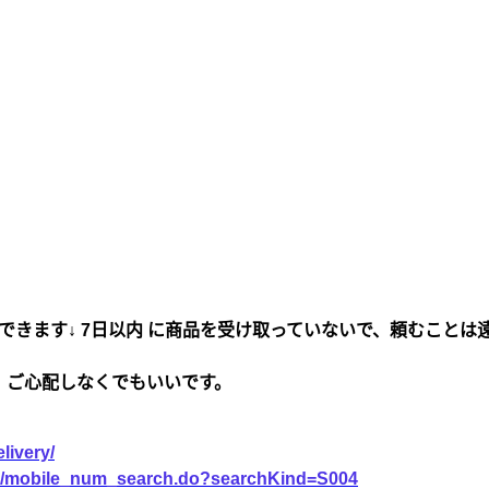
できます↓ 7日以内 に商品を受け取っていないで、頼むことは
、ご心配しなくでもいいです。
livery/
vice/mobile_num_search.do?searchKind=S004