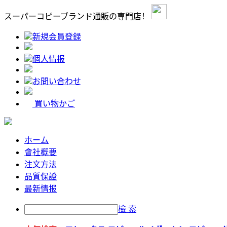
スーパーコピーブランド通販の専門店！
新規会員登録
個人情报
お問い合わせ
買い物かご
ホーム
會社概要
注文方法
品質保證
最新情报
檢 索