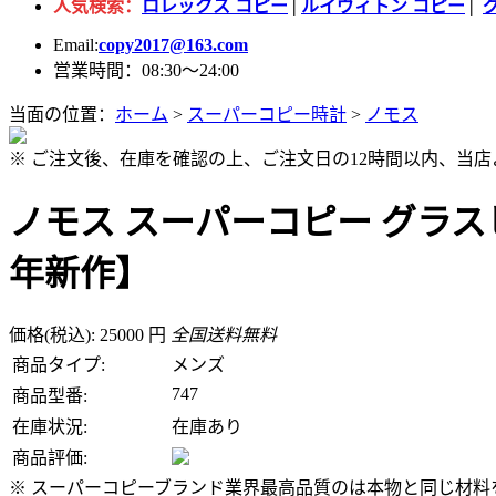
人気検索：
ロレックス コピー
|
ルイヴィトン コピー
|
Email:
copy2017@163.com
営業時間：08:30～24:00
当面の位置：
ホーム
>
スーパーコピー時計
>
ノモス
※ ご注文後、在庫を確認の上、ご注文日の12時間以内、当
ノモス スーパーコピー グラスヒ
年新作】
価格(税込): 25000 円
全国送料無料
商品タイプ:
メンズ
747
商品型番:
在庫状況:
在庫あり
商品評価:
※ スーパーコピーブランド業界最高品質のは本物と同じ材料を