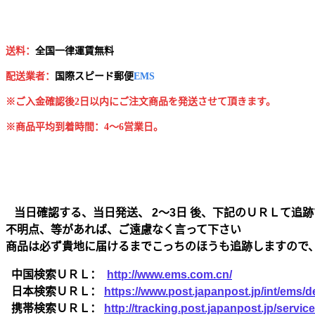
送料：
全国一律運賃無料
配送業者：
国
際スピード郵便
EMS
※ご入金確認後2日以内にご注文商品を発送させて頂きます。
※商品平均到着時間：4～6営業日。
当日確認する、当日発送、 2～3日 後、下記のＵＲＬて追跡
不明点、等があれば、ご遠慮なく言って下さい
商品は必ず貴地に届けるまでこっちのほうも追跡しますので
中国検索ＵＲＬ：
http://www.ems.com.cn/
日本検索ＵＲＬ：
https://www.post.japanpost.jp/int/ems/de
携帯検索ＵＲＬ：
http://tracking.post.japanpost.jp/ser