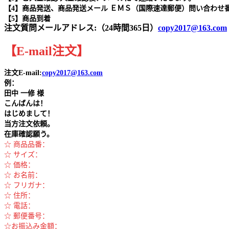
【4】商品発送、商品発送メール ＥＭＳ（国際速達郵便）問い合わせ
【5】商品到着
注文質問メールアドレス:（24時間365日）
copy2017@163.com
【
E-mail
注文
】
注文E-mail:
copy2017@163.com
例：
田中
一修 様
こんばんは！
はじめまして！
当方注文依頼。
在庫確認願う。
☆ 商品品番：
☆ サイズ：
☆ 価格：
☆ お名前：
☆ フリガナ：
☆ 住所：
☆ 電話：
☆ 郵便番号：
☆お振込み金額：