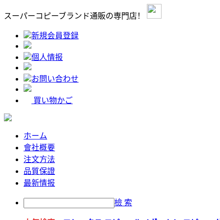
スーパーコピーブランド通販の専門店！
新規会員登録
個人情报
お問い合わせ
買い物かご
ホーム
會社概要
注文方法
品質保證
最新情报
檢 索