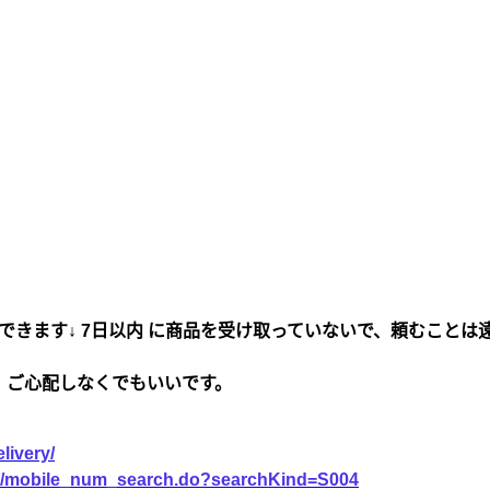
できます↓ 7日以内 に商品を受け取っていないで、頼むことは
、ご心配しなくでもいいです。
livery/
vice/mobile_num_search.do?searchKind=S004