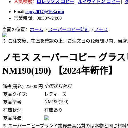
人気検索：
ロレックス コピー
|
ルイヴィトン コピー
|
Email:
copy2017@163.com
営業時間：08:30～24:00
当面の位置：
ホーム
>
スーパーコピー時計
>
ノモス
※ ご注文後、在庫を確認の上、ご注文日の12時間以内、当
ノモス スーパーコピー グラス
NM190(190) 【2024年新作】
価格(税込): 25000 円
全国送料無料
商品タイプ:
レディース
NM190(190)
商品型番:
在庫状況:
在庫あり
商品評価:
※ スーパーコピーブランド業界最高品質のは本物と同じ材料を