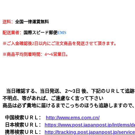
送料：
全国一律運賃無料
配送業者：
国
際スピード郵便
EMS
※ご入金確認後2日以内にご注文商品を発送させて頂きます。
※商品平均到着時間：4～6営業日。
当日確認する、当日発送、 2～3日 後、下記のＵＲＬて追跡
不明点、等があれば、ご遠慮なく言って下さい
商品は必ず貴地に届けるまでこっちのほうも追跡しますので
中国検索ＵＲＬ：
http://www.ems.com.cn/
日本検索ＵＲＬ：
https://www.post.japanpost.jp/int/ems/de
携帯検索ＵＲＬ：
http://tracking.post.japanpost.jp/ser