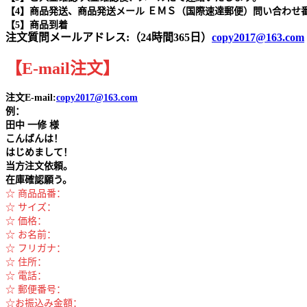
【4】商品発送、商品発送メール ＥＭＳ（国際速達郵便）問い合わせ
【5】商品到着
注文質問メールアドレス:（24時間365日）
copy2017@163.com
【
E-mail
注文
】
注文E-mail:
copy2017@163.com
例：
田中
一修 様
こんばんは！
はじめまして！
当方注文依頼。
在庫確認願う。
☆ 商品品番：
☆ サイズ：
☆ 価格：
☆ お名前：
☆ フリガナ：
☆ 住所：
☆ 電話：
☆ 郵便番号：
☆お振込み金額：