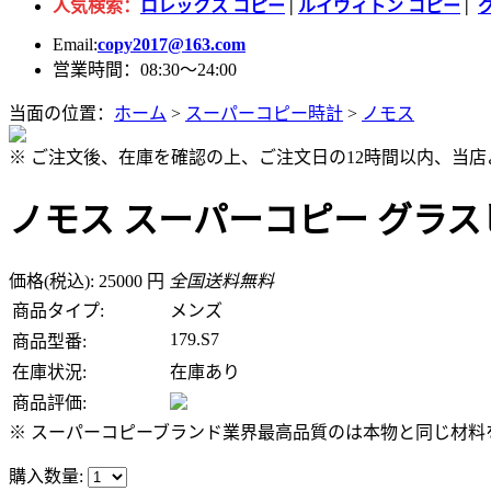
人気検索：
ロレックス コピー
|
ルイヴィトン コピー
|
Email:
copy2017@163.com
営業時間：08:30～24:00
当面の位置：
ホーム
>
スーパーコピー時計
>
ノモス
※ ご注文後、在庫を確認の上、ご注文日の12時間以内、当
ノモス スーパーコピー グラスヒュ
価格(税込): 25000 円
全国送料無料
商品タイプ:
メンズ
179.S7
商品型番:
在庫状況:
在庫あり
商品評価:
※ スーパーコピーブランド業界最高品質のは本物と同じ材料を
購入数量: