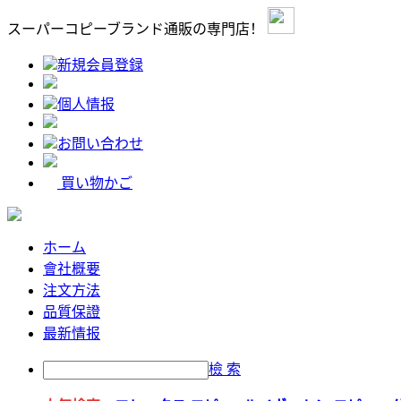
スーパーコピーブランド通販の専門店！
新規会員登録
個人情报
お問い合わせ
買い物かご
ホーム
會社概要
注文方法
品質保證
最新情报
檢 索