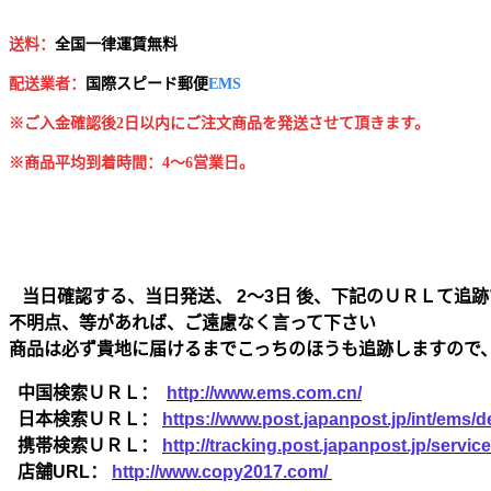
送料：
全国一律運賃無料
配送業者：
国
際スピード郵便
EMS
※ご入金確認後2日以内にご注文商品を発送させて頂きます。
※商品平均到着時間：4～6営業日。
当日確認する、当日発送、 2～3日 後、下記のＵＲＬて追跡
不明点、等があれば、ご遠慮なく言って下さい
商品は必ず貴地に届けるまでこっちのほうも追跡しますので
中国検索ＵＲＬ：
http://www.ems.com.cn/
日本検索ＵＲＬ：
https://www.post.japanpost.jp/int/ems/de
携帯検索ＵＲＬ：
http://tracking.post.japanpost.jp/ser
店舗URL：
http://www.copy2017.com/