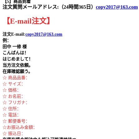
【5】商品到着
注文質問メールアドレス:（24時間365日）
copy2017@163.com
【
E-mail
注文
】
注文E-mail:
copy2017@163.com
例：
田中
一修 様
こんばんは！
はじめまして！
当方注文依頼。
在庫確認願う。
☆ 商品品番：
☆ サイズ：
☆ 価格：
☆ お名前：
☆ フリガナ：
☆ 住所：
☆ 電話：
☆ 郵便番号：
☆お振込み金額：
☆ 振込日：