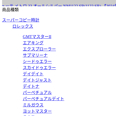
ロ 33 オールシルバー NM1122.SB(1122.SB) 【2024年
商品種類
スーパーコピー時計
ロレックス
ロ 33 ミューレッド NM1123.SB(1123.SB) 【2024年新作
GMTマスターII
エアキング
エクスプローラー
サブマリーナ
シードゥエラー
リオン ローズ OR1A3GR2(352) 【2024年新作】
スカイドゥエラー
デイデイト
デイトジャスト
デイトナ
パーペチュアル
 クラブスポーツ ネオマティック39スモーク 763 【2024年新
パーペチュアルデイト
ミルガウス
ヨットマスター