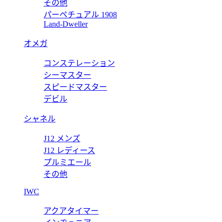
その他
パーペチュアル 1908
 クラブスポーツ ネオマティックポーラー 747 【2024年新作
Land-Dweller
オメガ
コンステレーション
 クラブスポーツ ネオマティック39アンバー 761 【2024年新
シーマスター
スピードマスター
デビル
シャネル
J12 メンズ
J12 レディース
プルミエール
その他
IWC
アクアタイマー