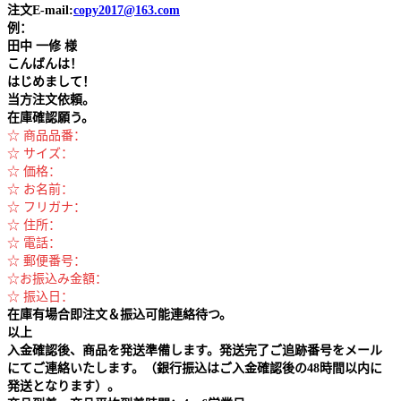
注文E-mail:
copy2017@163.com
例：
田中
一修 様
こんばんは！
はじめまして！
当方注文依頼。
在庫確認願う。
☆ 商品品番：
☆ サイズ：
☆ 価格：
☆ お名前：
☆ フリガナ：
☆ 住所：
☆ 電話：
☆ 郵便番号：
☆お振込み金額：
☆ 振込日：
在庫有場合即注文＆振込可能連絡待つ。
以上
入金確認後、商品を発送準備します。発送完了ご追跡番号をメール
にてご連絡いたします。（銀行振込はご入金確認後の48時間以内に
発送となります）。