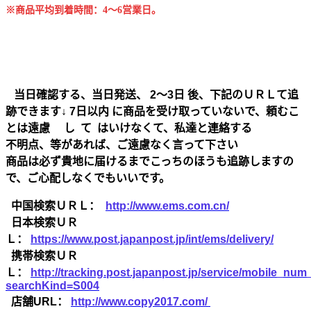
※商品平均到着時間：4～6営業日。
当日確認する、当日発送、 2～3日 後、下記のＵＲＬて追
跡できます↓ 7日以内 に商品を受け取っていないで、頼むこ
とは遠慮 し て はいけなくて、私達と連絡する
不明点、等があれば、ご遠慮なく言って下さい
商品は必ず貴地に届けるまでこっちのほうも追跡しますの
で、ご心配しなくでもいいです。
中国検索ＵＲＬ：
http://www.ems.com.cn/
日本検索ＵＲ
Ｌ：
https://www.post.japanpost.jp/int/ems/delivery/
携帯検索ＵＲ
Ｌ：
http://tracking.post.japanpost.jp/service/mobile_nu
searchKind=S004
店舗URL：
http://www.copy2017.com/