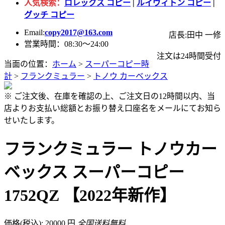
人気検索：
ロレックス コピー
|
ルイヴィトン コピー
|
グッチ コピー
Email:
copy2017@163.com
店長:田中 一修
営業時間：08:30～24:00
注文は24時間受付
当面の位置：
ホーム
>
スーパーコピー時
計
>
フランクミュラー
>
トノウ カーベックス
※ ご注文後、在庫を確認の上、ご注文日の12時間以内、当
店よりお支払い総額とお振り替え口座名をメールにてお知ら
せいたします。
フランクミュラー トノウカー
ベックス スーパーコピー
1752QZ 【2022年新作】
価格(税込): 20000 円
全国送料無料