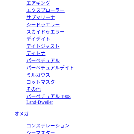
エアキング
エクスプローラー
サブマリーナ
シードゥエラー
スーパーコピー 1752QZDP 【2024年新作】
スカイドゥエラー
デイデイト
デイトジャスト
デイトナ
パーペチュアル
ーパーコピー グランド カーベックス ピアノ CX33SCAT FO 
パーペチュアルデイト
ミルガウス
ヨットマスター
その他
パーペチュアル 1908
ーパーコピー グランド カーベックス ピアノ CX33SCAT FO 
Land-Dweller
オメガ
コンステレーション
ーパーコピー ムーンフェイズ 6850SC AT FO L 【2023
シーマスター