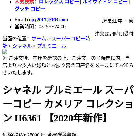
人気検索：
ロレックス コピー
|
ルイヴィトン コピー
|
グッチ コピー
Email:
copy2017@163.com
店長:田中 一修
営業時間：08:30～24:00
注文は24時間受付
当面の位置：
ホーム
>
スーパーコピー時
計
>
シャネル
>
プルミエール
※ ご注文後、在庫を確認の上、ご注文日の12時間以内、当
店よりお支払い総額とお振り替え口座名をメールにてお知ら
せいたします。
シャネル プルミエール スーパ
ーコピー カメリア コレクショ
ン H6361 【2020年新作】
価格(税込): 25000 円
全国送料無料