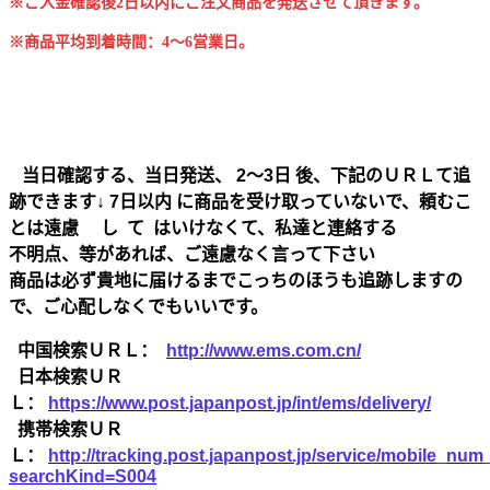
※ご入金確認後2日以内にご注文商品を発送させて頂きます。
※商品平均到着時間：4～6営業日。
当日確認する、当日発送、 2～3日 後、下記のＵＲＬて追
跡できます↓ 7日以内 に商品を受け取っていないで、頼むこ
とは遠慮 し て はいけなくて、私達と連絡する
不明点、等があれば、ご遠慮なく言って下さい
商品は必ず貴地に届けるまでこっちのほうも追跡しますの
で、ご心配しなくでもいいです。
中国検索ＵＲＬ：
http://www.ems.com.cn/
日本検索ＵＲ
Ｌ：
https://www.post.japanpost.jp/int/ems/delivery/
携帯検索ＵＲ
Ｌ：
http://tracking.post.japanpost.jp/service/mobile_nu
searchKind=S004