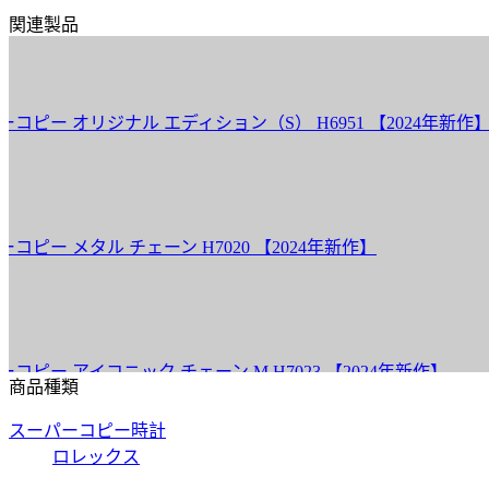
関連製品
H69
 オリジナル エディション（S） H6951 【2024年新作】
シャ
価格
H70
 メタル チェーン H7020 【2024年新作】
シャ
価格
H70
 アイコニック チェーン M H7023 【2024年新作】
シャ
商品種類
価格
スーパーコピー時計
H98
ロレックス