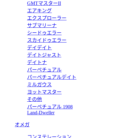
 チャーム クチュール（M） H9859 【2024年新作】
シャ
GMTマスターII
エアキング
価格
エクスプローラー
H70
サブマリーナ
シードゥエラー
 メタルチェーン H7019 【2023年新作】
シャ
スカイドゥエラー
デイデイト
価格
デイトジャスト
H70
デイトナ
パーペチュアル
アイコニック チェーン (M) H7022 【2023年新作】
シャ
パーペチュアルデイト
ミルガウス
価格
ヨットマスター
H69
その他
パーペチュアル 1908
 オリジナル エディション (M) H6951 【2023年新作】
シャ
Land-Dweller
価格
オメガ
H79
コンステレーション