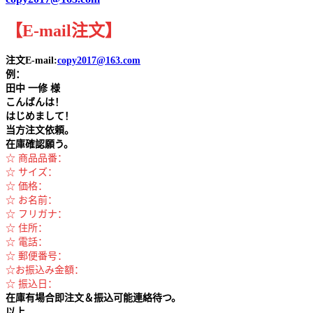
【
E-mail
注文
】
注文E-mail:
copy2017@163.com
例：
田中
一修 様
こんばんは！
はじめまして！
当方注文依頼。
在庫確認願う。
☆ 商品品番：
☆ サイズ：
☆ 価格：
☆ お名前：
☆ フリガナ：
☆ 住所：
☆ 電話：
☆ 郵便番号：
☆お振込み金額：
☆ 振込日：
在庫有場合即注文＆振込可能連絡待つ。
以上