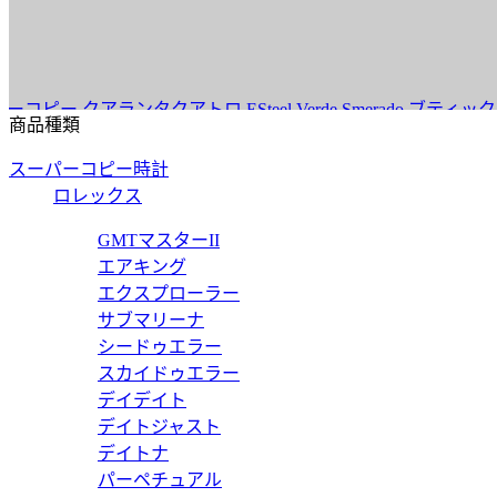
アランタクアトロ ESteel Verde Smerado ブティック PAM
商品種類
スーパーコピー時計
ロレックス
 PAM01973 【2023年新作】
GMTマスターII
エアキング
エクスプローラー
サブマリーナ
シードゥエラー
 PAM02973 【2023年新作】
スカイドゥエラー
デイデイト
デイトジャスト
デイトナ
パーペチュアル
 PAM02683 【2023年新作】