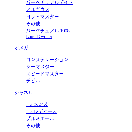
パーペチュアルデイト
ミルガウス
ヨットマスター
その他
パーペチュアル 1908
ー クアランタクアトロ ビアンコ PAM01226 【2023年新作
Land-Dweller
オメガ
コンステレーション
ー クアランタ クアトロ カーボテック ブルー アビッソ PAM01
シーマスター
スピードマスター
デビル
シャネル
J12 メンズ
J12 レディース
プルミエール
その他