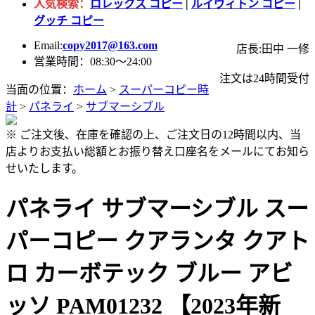
人気検索：
ロレックス コピー
|
ルイヴィトン コピー
|
グッチ コピー
Email:
copy2017@163.com
店長:田中 一修
営業時間：08:30～24:00
注文は24時間受付
当面の位置：
ホーム
>
スーパーコピー時
計
>
パネライ
>
サブマーシブル
※ ご注文後、在庫を確認の上、ご注文日の12時間以内、当
店よりお支払い総額とお振り替え口座名をメールにてお知ら
せいたします。
パネライ サブマーシブル スー
パーコピー クアランタ クアト
ロ カーボテック ブルー アビ
ッソ PAM01232 【2023年新