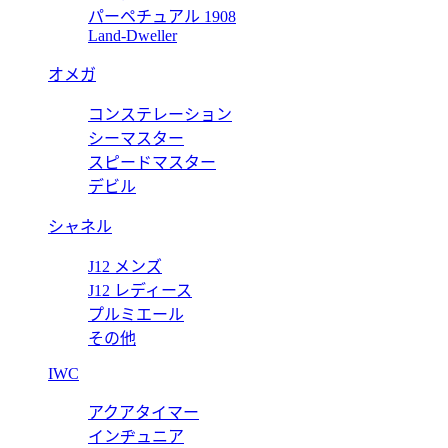
パーペチュアル 1908
マリーナ 3デイズ PAM01499 【2018年新作】
Land-Dweller
オメガ
コンステレーション
3デイズGMT アッチャイオ PAM01535 【2018年新作】
シーマスター
スピードマスター
デビル
シャネル
J12 メンズ
J12 レディース
プルミエール
その他
IWC
アクアタイマー
インヂュニア