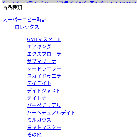
コピー 3デイズ クロノフライバック アッチャイオ PAM00654 
商品種類
スーパーコピー時計
ロレックス
ーコピー 3デイズオートマティックアッチャイオ PAM01523 【2
GMTマスターII
エアキング
エクスプローラー
サブマリーナ
シードゥエラー
ピー マリーナ 3デイズ PAM01312 【2020年新作】
スカイドゥエラー
デイデイト
デイトジャスト
デイトナ
パーペチュアル
コピー 3デイズ ＧＭＴ オートマチック チェラミカ PAM01441 
パーペチュアルデイト
ミルガウス
ヨットマスター
その他