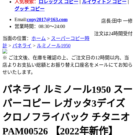
人気検索：
ロレックス コピー
|
ルイヴィトン コピー
|
グッチ コピー
Email:
copy2017@163.com
店長:田中 一修
営業時間：08:30～24:00
注文は24時間受付
当面の位置：
ホーム
>
スーパーコピー時
計
>
パネライ
>
ルミノール1950
※ ご注文後、在庫を確認の上、ご注文日の12時間以内、当
店よりお支払い総額とお振り替え口座名をメールにてお知ら
せいたします。
パネライ ルミノール1950 スー
パーコピー レガッタ3デイズ
クロノフライバック チタニオ
PAM00526 【2022年新作】