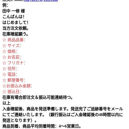
例：
田中
一修 様
こんばんは！
はじめまして！
当方注文依頼。
在庫確認願う。
☆ 商品品番：
☆ サイズ：
☆ 価格：
☆ お名前：
☆ フリガナ：
☆ 住所：
☆ 電話：
☆ 郵便番号：
☆お振込み金額：
☆ 振込日：
在庫有場合即注文＆振込可能連絡待つ。
以上
入金確認後、商品を発送準備します。発送完了ご追跡番号をメール
にてご連絡いたします。（銀行振込はご入金確認後の48時間以内に
発送となります）。
商品到着、商品平均到着時間：4～6営業日。