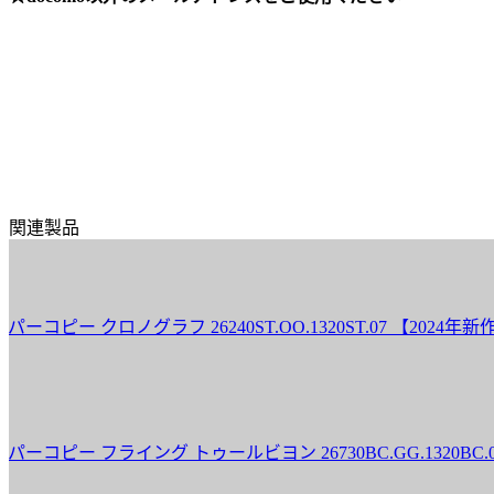
関連製品
 クロノグラフ 26240ST.OO.1320ST.07 【2024年新作】
 フライング トゥールビヨン 26730BC.GG.1320BC.01 【