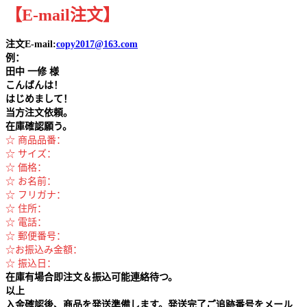
【
E-mail
注文
】
注文E-mail:
copy2017@163.com
例：
田中
一修 様
こんばんは！
はじめまして！
当方注文依頼。
在庫確認願う。
☆ 商品品番：
☆ サイズ：
☆ 価格：
☆ お名前：
☆ フリガナ：
☆ 住所：
☆ 電話：
☆ 郵便番号：
☆お振込み金額：
☆ 振込日：
在庫有場合即注文＆振込可能連絡待つ。
以上
入金確認後、商品を発送準備します。発送完了ご追跡番号をメール