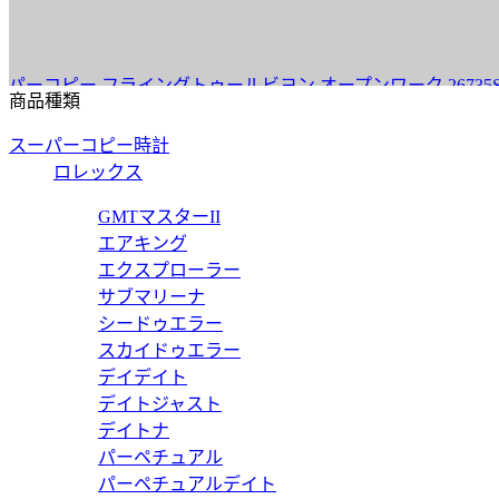
ー フライングトゥールビヨン オープンワーク 26735ST.OO.13
商品種類
スーパーコピー時計
ロレックス
37mm 15450SR.OO.1256SR.01 【2022年新作】
GMTマスターII
エアキング
エクスプローラー
サブマリーナ
シードゥエラー
クロノ 38mm ブティック 26315ST.OO.1256ST.01 【20
スカイドゥエラー
デイデイト
デイトジャスト
デイトナ
パーペチュアル
67651SR.ZZ.1261SR.01 【2022年新作】
パーペチュアルデイト