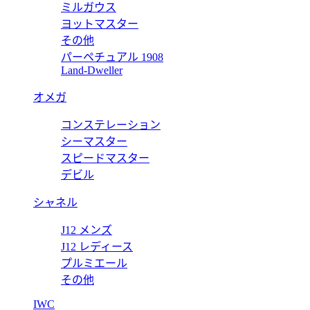
ミルガウス
ヨットマスター
その他
パーペチュアル 1908
1mm 15500ST.OO.1220ST.04 【2022年新作】
Land-Dweller
オメガ
コンステレーション
ー コンセプト トゥールビヨン クロノグラフ オープンワーク 26587
シーマスター
スピードマスター
デビル
シャネル
J12 メンズ
J12 レディース
プルミエール
その他
IWC