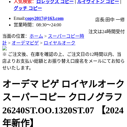
人気検索：
ロレックス コピー
|
ルイヴィトン コピー
|
グッチ コピー
Email:
copy2017@163.com
店長:田中 一修
営業時間：08:30～24:00
注文は24時間受付
当面の位置：
ホーム
>
スーパーコピー時
計
>
オーデマピゲ
>
ロイヤルオーク
※ ご注文後、在庫を確認の上、ご注文日の12時間以内、当
店よりお支払い総額とお振り替え口座名をメールにてお知ら
せいたします。
オーデマ ピゲ ロイヤルオーク
スーパーコピー クロノグラフ
26240ST.OO.1320ST.07 【2024
年新作】