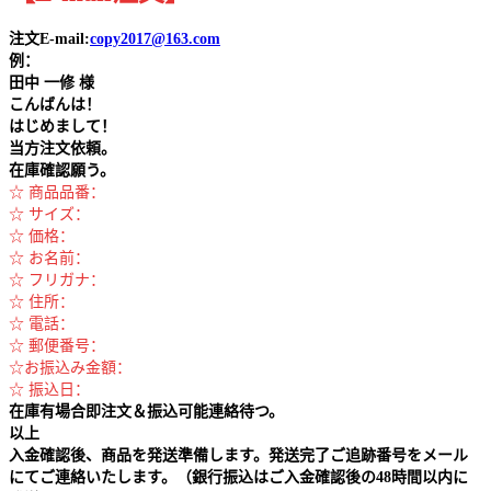
注文E-mail:
copy2017@163.com
例：
田中
一修 様
こんばんは！
はじめまして！
当方注文依頼。
在庫確認願う。
☆ 商品品番：
☆ サイズ：
☆ 価格：
☆ お名前：
☆ フリガナ：
☆ 住所：
☆ 電話：
☆ 郵便番号：
☆お振込み金額：
☆ 振込日：
在庫有場合即注文＆振込可能連絡待つ。
以上
入金確認後、商品を発送準備します。発送完了ご追跡番号をメール
にてご連絡いたします。（銀行振込はご入金確認後の48時間以内に