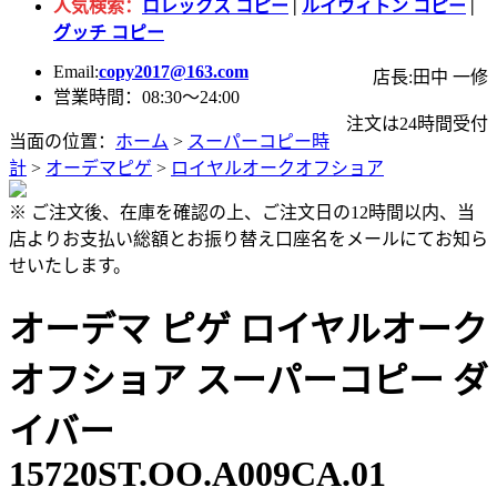
人気検索：
ロレックス コピー
|
ルイヴィトン コピー
|
グッチ コピー
Email:
copy2017@163.com
店長:田中 一修
営業時間：08:30～24:00
注文は24時間受付
当面の位置：
ホーム
>
スーパーコピー時
計
>
オーデマピゲ
>
ロイヤルオークオフショア
※ ご注文後、在庫を確認の上、ご注文日の12時間以内、当
店よりお支払い総額とお振り替え口座名をメールにてお知ら
せいたします。
オーデマ ピゲ ロイヤルオーク
オフショア スーパーコピー ダ
イバー
15720ST.OO.A009CA.01