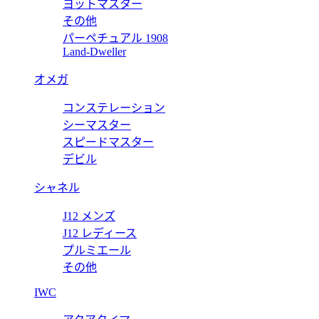
ヨットマスター
その他
パーペチュアル 1908
コピー オフショアクロノ プライドオブジャーマニー 26415CE.OO
Land-Dweller
オメガ
コンステレーション
ー オフショア クロノ 26470OR.OO.1000OR.03 【202
シーマスター
スピードマスター
デビル
シャネル
J12 メンズ
J12 レディース
プルミエール
その他
IWC