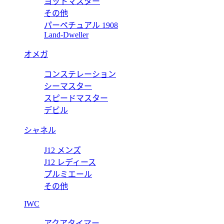
ヨットマスター
その他
パーペチュアル 1908
コピー オフショアクロノ プライドオブジャーマニー 26415CE.OO
Land-Dweller
オメガ
コンステレーション
ー オフショア クロノ 26470OR.OO.1000OR.03 【202
シーマスター
スピードマスター
デビル
シャネル
J12 メンズ
J12 レディース
プルミエール
その他
IWC
アクアタイマー