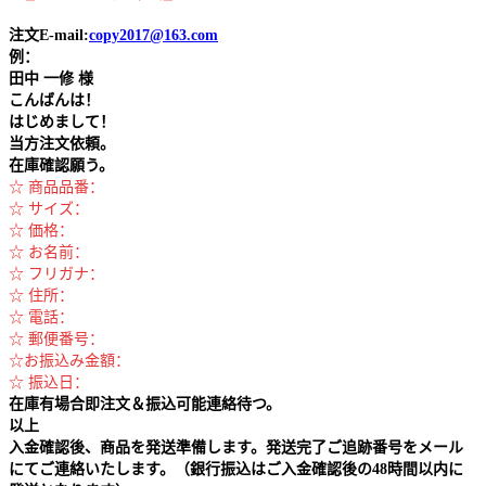
注文E-mail:
copy2017@163.com
例：
田中
一修 様
こんばんは！
はじめまして！
当方注文依頼。
在庫確認願う。
☆ 商品品番：
☆ サイズ：
☆ 価格：
☆ お名前：
☆ フリガナ：
☆ 住所：
☆ 電話：
☆ 郵便番号：
☆お振込み金額：
☆ 振込日：
在庫有場合即注文＆振込可能連絡待つ。
以上
入金確認後、商品を発送準備します。発送完了ご追跡番号をメール
にてご連絡いたします。（銀行振込はご入金確認後の48時間以内に