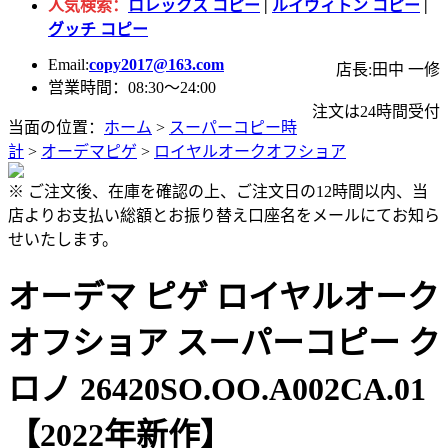
人気検索：
ロレックス コピー
|
ルイヴィトン コピー
|
グッチ コピー
Email:
copy2017@163.com
店長:田中 一修
営業時間：08:30～24:00
注文は24時間受付
当面の位置：
ホーム
>
スーパーコピー時
計
>
オーデマピゲ
>
ロイヤルオークオフショア
※ ご注文後、在庫を確認の上、ご注文日の12時間以内、当
店よりお支払い総額とお振り替え口座名をメールにてお知ら
せいたします。
オーデマ ピゲ ロイヤルオーク
オフショア スーパーコピー ク
ロノ 26420SO.OO.A002CA.01
【2022年新作】