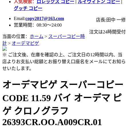
人気検索：
ロレックス コピー
|
ルイヴィトン コピー
|
グッチ コピー
Email:
copy2017@163.com
店長:田中 一修
営業時間：08:30～24:00
注文は24時間受付
当面の位置：
ホーム
>
スーパーコピー時
計
>
オーデマピゲ
※ ご注文後、在庫を確認の上、ご注文日の12時間以内、当
店よりお支払い総額とお振り替え口座名をメールにてお知ら
せいたします。
オーデマピゲ スーパーコピー
CODE 11.59 バイ オーデマ ピ
ゲ クロノグラフ
26393CR.OO.A009CR.01