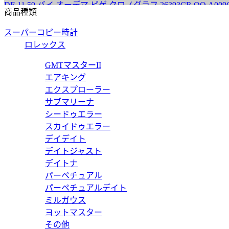
59 バイ オーデマ ピゲ クロノグラフ 26393CR.OO.A009CR.0
商品種類
スーパーコピー時計
ロレックス
GMTマスターII
エアキング
エクスプローラー
サブマリーナ
シードゥエラー
スカイドゥエラー
デイデイト
デイトジャスト
デイトナ
パーペチュアル
パーペチュアルデイト
ミルガウス
ヨットマスター
その他