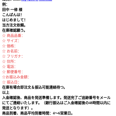
例：
田中
一修 様
こんばんは！
はじめまして！
当方注文依頼。
在庫確認願う。
☆ 商品品番：
☆ サイズ：
☆ 価格：
☆ お名前：
☆ フリガナ：
☆ 住所：
☆ 電話：
☆ 郵便番号：
☆お振込み金額：
☆ 振込日：
在庫有場合即注文＆振込可能連絡待つ。
以上
入金確認後、商品を発送準備します。発送完了ご追跡番号をメール
にてご連絡いたします。（銀行振込はご入金確認後の48時間以内に
発送となります）。
商品到着、商品平均到着時間：4～6営業日。