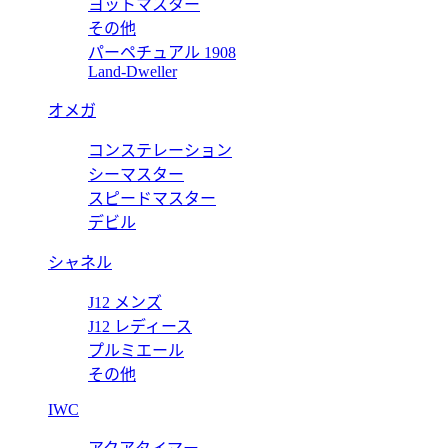
ヨットマスター
WSPA0026
その他
パーペチュアル 1908
41 WSPA0026 【2022年新作】
カルティエ パシ
Land-Dweller
価格:
20000 円
オメガ
W2PA0009
コンステレーション
41 W2PA0009 【2022年新作】
カルティエ パシ
シーマスター
スピードマスター
価格:
20000 円
デビル
シャネル
J12 メンズ
J12 レディース
プルミエール
その他
IWC