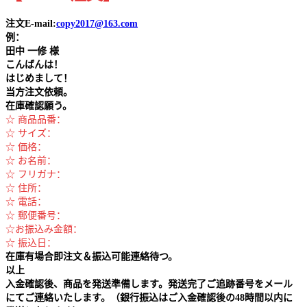
注文E-mail:
copy2017@163.com
例：
田中
一修 様
こんばんは！
はじめまして！
当方注文依頼。
在庫確認願う。
☆ 商品品番：
☆ サイズ：
☆ 価格：
☆ お名前：
☆ フリガナ：
☆ 住所：
☆ 電話：
☆ 郵便番号：
☆お振込み金額：
☆ 振込日：
在庫有場合即注文＆振込可能連絡待つ。
以上
入金確認後、商品を発送準備します。発送完了ご追跡番号をメール
にてご連絡いたします。（銀行振込はご入金確認後の48時間以内に