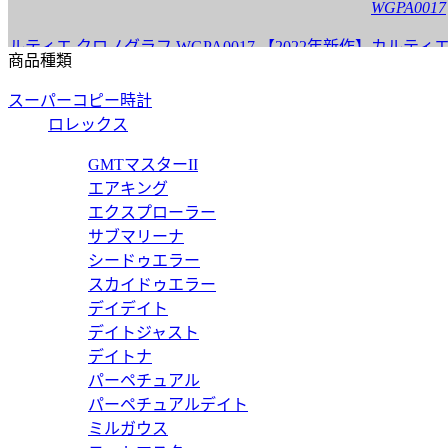
WGPA0017
エ クロノグラフ WGPA0017 【2022年新作】
カルティエ パシ
商品種類
価格:
25000 円
スーパーコピー時計
WJPA0018
ロレックス
 WJPA0018 【2022年新作】
カルティエ パシ
GMTマスターII
エアキング
価格:
25000 円
エクスプローラー
WJPA0017
サブマリーナ
シードゥエラー
 WJPA0017 【2022年新作】
カルティエ パシ
スカイドゥエラー
デイデイト
価格:
25000 円
デイトジャスト
WSPA0027
デイトナ
パーペチュアル
エ クロノグラフ WSPA0027 【2022年新作】
カルティエ パシ
パーペチュアルデイト
ミルガウス
価格:
25000 円