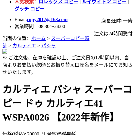
人気検索：
ロレックス コピー
|
ルイヴィトン コピー
|
グッチ コピー
Email:
copy2017@163.com
店長:田中 一修
営業時間：08:30～24:00
注文は24時間受付
当面の位置：
ホーム
>
スーパーコピー時
計
>
カルティエ
>
パシャ
※ ご注文後、在庫を確認の上、ご注文日の12時間以内、当
店よりお支払い総額とお振り替え口座名をメールにてお知ら
せいたします。
カルティエ パシャ スーパーコ
ピー ドゥ カルティエ41
WSPA0026 【2022年新作】
価格(税込): 20000 円
全国送料無料