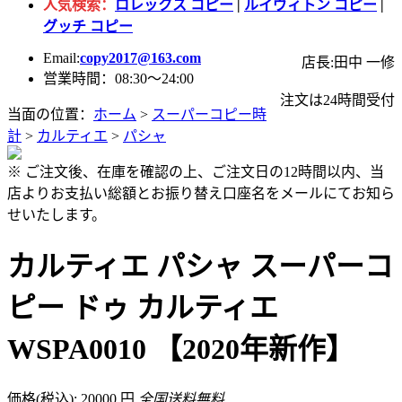
人気検索：
ロレックス コピー
|
ルイヴィトン コピー
|
グッチ コピー
Email:
copy2017@163.com
店長:田中 一修
営業時間：08:30～24:00
注文は24時間受付
当面の位置：
ホーム
>
スーパーコピー時
計
>
カルティエ
>
パシャ
※ ご注文後、在庫を確認の上、ご注文日の12時間以内、当
店よりお支払い総額とお振り替え口座名をメールにてお知ら
せいたします。
カルティエ パシャ スーパーコ
ピー ドゥ カルティエ
WSPA0010 【2020年新作】
価格(税込): 20000 円
全国送料無料