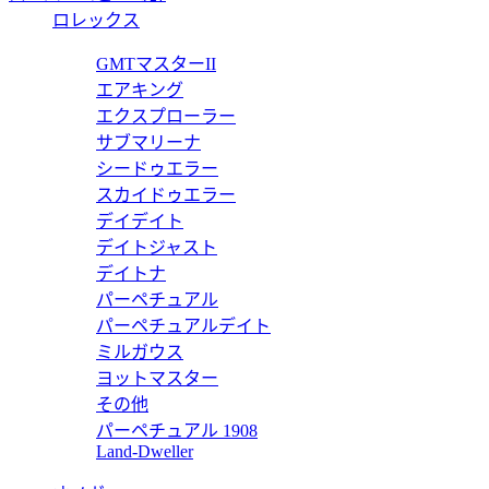
WJPA00
ロレックス
ルティエ WJPA0018 【2022年新作】
カルティ
GMTマスターII
エアキング
価格:
2
エクスプローラー
WJPA00
サブマリーナ
シードゥエラー
ルティエ WJPA0017 【2022年新作】
カルティ
スカイドゥエラー
デイデイト
価格:
2
デイトジャスト
WSPA00
デイトナ
パーペチュアル
カルティエ クロノグラフ WSPA0027 【2022年新作】
カルティ
パーペチュアルデイト
ミルガウス
価格:
2
ヨットマスター
WSPA00
その他
パーペチュアル 1908
ルティエ41 WSPA0026 【2022年新作】
カルティ
Land-Dweller
価格:
2