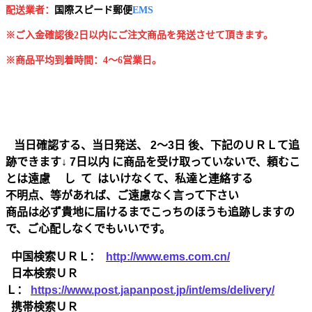
配送業者：
国
際スピード郵便
EMS
※ご入金確認後2日以内にご注文商品を発送させて頂きます。
※商品平均到着時間：4～6営業日。
当日確認する、当日発送、 2～3日 後、下記のＵＲＬて追
跡できます↓ 7日以内 に商品を受け取っていないで、頼むこ
とは遠慮 し て はいけなくて、私達と連絡する
不明点、等があれば、ご遠慮なく言って下さい
商品は必ず貴地に届けるまでこっちのほうも追跡しますの
で、ご心配しなくでもいいです。
中国検索ＵＲＬ：
http://www.ems.com.cn/
日本検索ＵＲ
Ｌ：
https://www.post.japanpost.jp/int/ems/delivery/
携帯検索ＵＲ