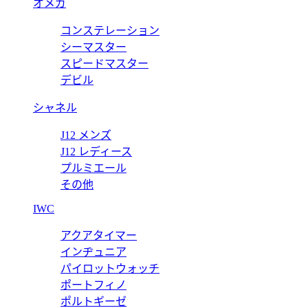
オメガ
W2PA00
コンステレーション
ルティエ41 W2PA0009 【2022年新作】
カルティ
シーマスター
スピードマスター
価格:
2
デビル
シャネル
J12 メンズ
J12 レディース
プルミエール
その他
IWC
アクアタイマー
インヂュニア
パイロットウォッチ
ポートフィノ
ポルトギーゼ