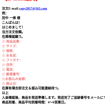
注文E-mail:
copy2017@163.com
例：
田中
一修 様
こんばんは！
はじめまして！
当方注文依頼。
在庫確認願う。
☆ 商品品番：
☆ サイズ：
☆ 価格：
☆ お名前：
☆ フリガナ：
☆ 住所：
☆ 電話：
☆ 郵便番号：
☆お振込み金額：
☆ 振込日：
在庫有場合即注文＆振込可能連絡待つ。
以上
入金確認後、商品を発送準備します。発送完了ご追跡番号をメールに
商品到着、商品平均到着時間：4～6営業日。