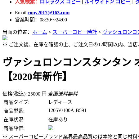
人気検索：
ロレックス コピー
|
ルイヴィトン コピー
|
Email:
copy2017@163.com
営業時間：08:30～24:00
当面の位置：
ホーム
>
スーパーコピー時計
>
ヴァシュロンコ
※ ご注文後、在庫を確認の上、ご注文日の12時間以内、当
ヴァシュロンコンスタンタン オーヴ
【2020年新作】
価格(税込): 25000 円
全国送料無料
商品タイプ:
レディース
1205V/100A-B591
商品型番:
在庫状況:
在庫あり
商品評価:
※ スーパーコピーブランド業界最高品質のは本物と同じ材料を