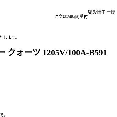
店長:田中 一修
注文は24時間受付
たします。
ツ 1205V/100A-B591
で。