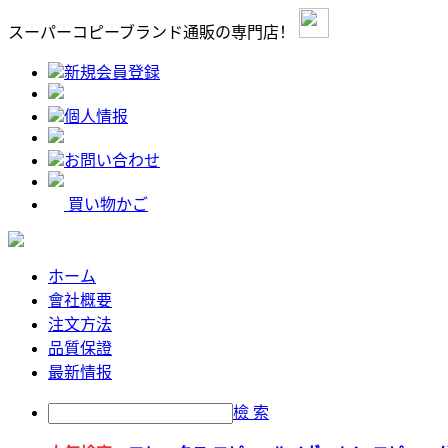
スーパーコピーブランド通販の専門店！
新規会員登録
個人情报
お問い合わせ
買い物かご
ホーム
會社概要
注文方法
品質保證
最新情报
檢 索