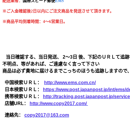
配送業者：
国
際スピード郵便
EMS
※ご入金確認後2日以内にご注文商品を発送させて頂きます。
※商品平均到着時間：4～6営業日。
当日確認する、当日発送、 2～3日 後、下記のＵＲＬて追跡
不明点、等があれば、ご遠慮なく言って下さい
商品は必ず貴地に届けるまでこっちのほうも追跡しますので
中国検索ＵＲＬ：
http://www.ems.com.cn/
日本検索ＵＲＬ：
https://www.post.japanpost.jp/int/ems/de
携帯検索ＵＲＬ：
http://tracking.post.japanpost.jp/ser
店舗URL：
http://www.copy2017.com/
連絡先：
copy2017@163.com