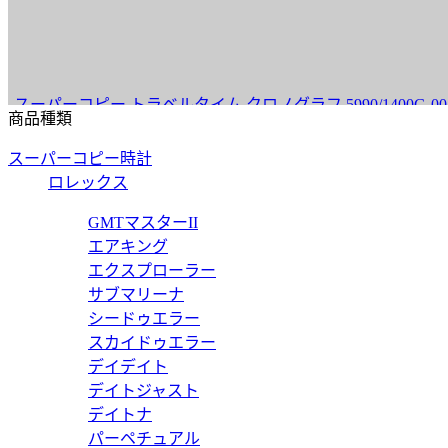
コピー トラベルタイム クロノグラフ 5990/1400G-001 【
商品種類
スーパーコピー時計
ロレックス
コピー 7010/1G-011 【2017年新作】
GMTマスターII
エアキング
エクスプローラー
サブマリーナ
シードゥエラー
コピー 5711/1R-001 【2017年新作】
スカイドゥエラー
デイデイト
デイトジャスト
デイトナ
パーペチュアル
ーコピー 5990/1A-001 トラベルタイム クロノグラフ 【20