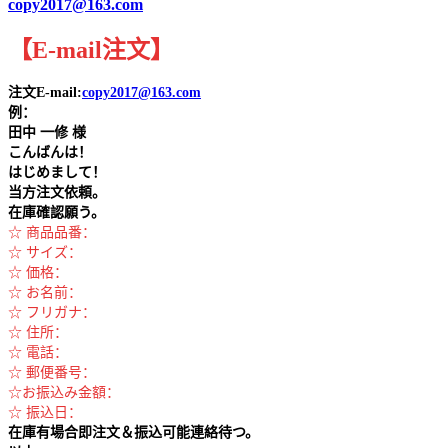
copy2017@163.com
【
E-mail
注文
】
注文E-mail:
copy2017@163.com
例：
田中
一修 様
こんばんは！
はじめまして！
当方注文依頼。
在庫確認願う。
☆ 商品品番：
☆ サイズ：
☆ 価格：
☆ お名前：
☆ フリガナ：
☆ 住所：
☆ 電話：
☆ 郵便番号：
☆お振込み金額：
☆ 振込日：
在庫有場合即注文＆振込可能連絡待つ。