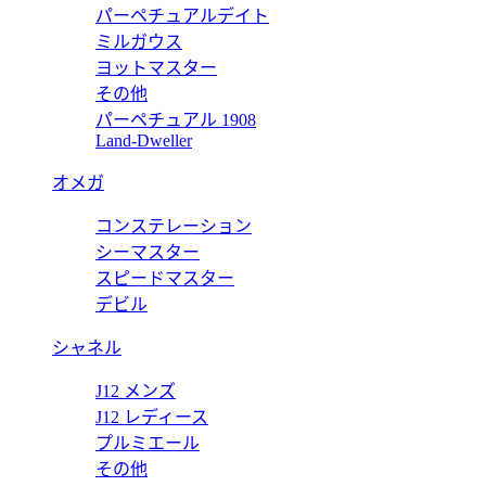
パーペチュアルデイト
ミルガウス
ヨットマスター
その他
パーペチュアル 1908
コピー 7118/1A-001 【2017年新作】
Land-Dweller
オメガ
コンステレーション
コピー 5980/1R-001 クロノ 【2017年新作】
シーマスター
スピードマスター
デビル
シャネル
J12 メンズ
J12 レディース
プルミエール
その他