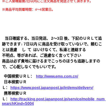
※ご入金確認後2日以内にご注文商品を発送させて頂きます。
※商品平均到着時間：4～6営業日。
当日確認する、当日発送、 2～3日 後、下記のＵＲＬて追
跡できます↓ 7日以内 に商品を受け取っていないで、頼むこ
とは遠慮 し て はいけなくて、私達と連絡する
不明点、等があれば、ご遠慮なく言って下さい
商品は必ず貴地に届けるまでこっちのほうも追跡しますの
で、ご心配しなくでもいいです。
中国検索ＵＲＬ：
http://www.ems.com.cn/
日本検索ＵＲ
Ｌ：
https://www.post.japanpost.jp/int/ems/delivery/
携帯検索ＵＲ
Ｌ：
http://tracking.post.japanpost.jp/service/mobile_nu
searchKind=S004