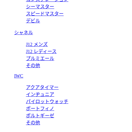
505 【2024年新作】
ロレックス デイトナ スーパーコピ
シーマスター
スピードマスター
価格:
20000 円
デビル
シャネル
J12 メンズ
J12 レディース
プルミエール
その他
IWC
アクアタイマー
インヂュニア
パイロットウォッチ
ポートフィノ
ポルトギーゼ
その他