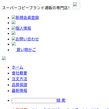
スーパーコピーブランド通販の専門店！
新規会員登録
個人情报
お問い合わせ
買い物かご
ホーム
會社概要
注文方法
品質保證
最新情报
檢 索