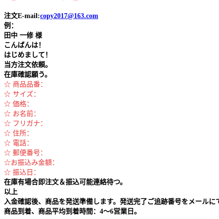
注文E-mail:
copy2017@163.com
例：
田中
一修 様
こんばんは！
はじめまして！
当方注文依頼。
在庫確認願う。
☆ 商品品番：
☆ サイズ：
☆ 価格：
☆ お名前：
☆ フリガナ：
☆ 住所：
☆ 電話：
☆ 郵便番号：
☆お振込み金額：
☆ 振込日：
在庫有場合即注文＆振込可能連絡待つ。
以上
入金確認後、商品を発送準備します。発送完了ご追跡番号をメールに
商品到着、商品平均到着時間：4～6営業日。