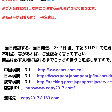
※ご入金確認後2日以内にご注文商品を発送させて頂きます。
※商品平均到着時間：4～6営業日。
当日確認する、当日発送、 2～3日 後、下記のＵＲＬて追跡
不明点、等があれば、ご遠慮なく言って下さい
商品は必ず貴地に届けるまでこっちのほうも追跡しますので
中国検索ＵＲＬ：
http://www.ems.com.cn/
日本検索ＵＲＬ：
https://www.post.japanpost.jp/int/ems/de
携帯検索ＵＲＬ：
http://tracking.post.japanpost.jp/ser
店舗URL：
http://www.copy2017.com/
連絡先：
copy2017@163.com