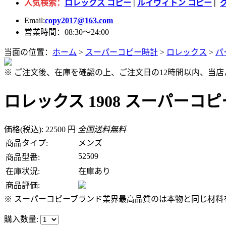
人気検索：
ロレックス コピー
|
ルイヴィトン コピー
|
Email:
copy2017@163.com
営業時間：08:30～24:00
当面の位置：
ホーム
>
スーパーコピー時計
>
ロレックス
>
パ
※ ご注文後、在庫を確認の上、ご注文日の12時間以内、当
ロレックス 1908 スーパーコピー
価格(税込): 22500 円
全国送料無料
商品タイプ:
メンズ
52509
商品型番:
在庫状況:
在庫あり
商品評価:
※ スーパーコピーブランド業界最高品質のは本物と同じ材料を
購入数量: