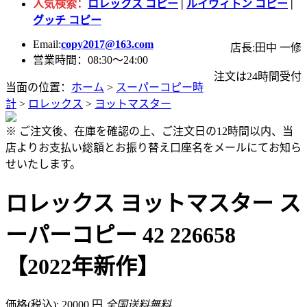
人気検索：
ロレックス コピー
|
ルイヴィトン コピー
|
グッチ コピー
Email:
copy2017@163.com
店長:田中 一修
営業時間：08:30～24:00
注文は24時間受付
当面の位置：
ホーム
>
スーパーコピー時
計
>
ロレックス
>
ヨットマスター
※ ご注文後、在庫を確認の上、ご注文日の12時間以内、当
店よりお支払い総額とお振り替え口座名をメールにてお知ら
せいたします。
ロレックス ヨットマスター ス
ーパーコピー 42 226658
【2022年新作】
価格(税込): 20000 円
全国送料無料