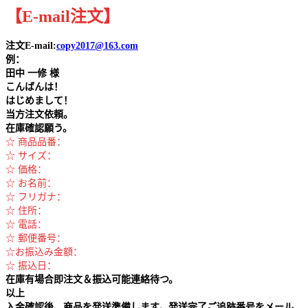
【
E-mail
注文
】
注文E-mail:
copy2017@163.com
例：
田中
一修 様
こんばんは！
はじめまして！
当方注文依頼。
在庫確認願う。
☆ 商品品番：
☆ サイズ：
☆ 価格：
☆ お名前：
☆ フリガナ：
☆ 住所：
☆ 電話：
☆ 郵便番号：
☆お振込み金額：
☆ 振込日：
在庫有場合即注文＆振込可能連絡待つ。
以上
入金確認後、商品を発送準備します。発送完了ご追跡番号をメール