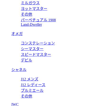
ミルガウス
価格:
20000 円
ヨットマスター
126621
その他
パーペチュアル 1908
ピー 126621 【2020年新作】
ロレックス ヨットマスター
Land-Dweller
価格:
20000 円
オメガ
126621
コンステレーション
ピー 126621 【2020年新作】
ロレックス ヨットマスター
シーマスター
スピードマスター
価格:
20000 円
デビル
シャネル
J12 メンズ
J12 レディース
プルミエール
その他
IWC