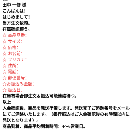
田中
一修 様
こんばんは！
はじめまして！
当方注文依頼。
在庫確認願う。
☆ 商品品番：
☆ サイズ：
☆ 価格：
☆ お名前：
☆ フリガナ：
☆ 住所：
☆ 電話：
☆ 郵便番号：
☆お振込み金額：
☆ 振込日：
在庫有場合即注文＆振込可能連絡待つ。
以上
入金確認後、商品を発送準備します。発送完了ご追跡番号をメール
にてご連絡いたします。（銀行振込はご入金確認後の48時間以内に
発送となります）。
商品到着、商品平均到着時間：4～6営業日。