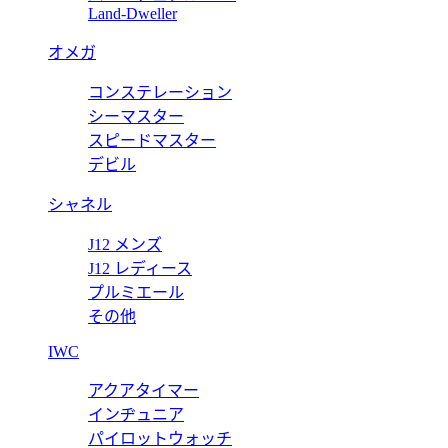
Land-Dweller
価格:
20000 円
オメガ
126613LN
コンステレーション
 デイト 126613LN 【2020年新作】
ロレックス サブマリー
シーマスター
スピードマスター
価格:
20000 円
デビル
シャネル
J12 メンズ
J12 レディース
プルミエール
その他
IWC
アクアタイマー
インヂュニア
パイロットウォッチ