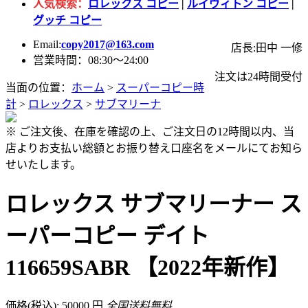
人気検索：
ロレックス コピー
|
ルイヴィトン コピー
|
グッチ コピー
Email:
copy2017@163.com
店長:田中 一修
営業時間：08:30～24:00
注文は24時間受付
当面の位置：
ホーム
>
スーパーコピー時
計
>
ロレックス
>
サブマリーナ
※ ご注文後、在庫を確認の上、ご注文日の12時間以内、当
店よりお支払い総額とお振り替え口座名をメールにてお知ら
せいたします。
ロレックス サブマリーナー ス
ーパーコピー デイト
116659SABR 【2022年新作】
価格(税込): 50000 円
全国送料無料