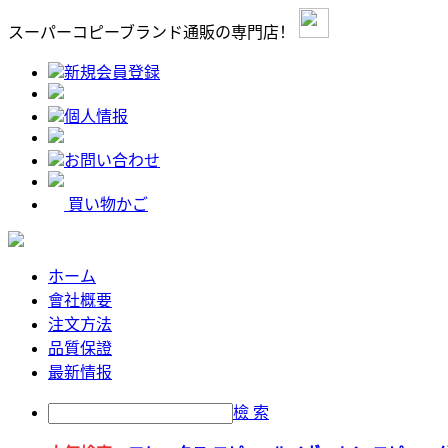
スーパーコピーブランド通販の専門店！
新規会員登録
個人情报
お問い合わせ
買い物かご
ホーム
會社概要
注文方法
品質保證
最新情报
檢 索