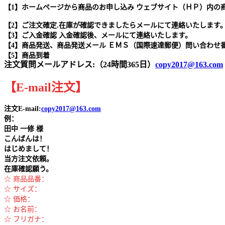
【1】ホームページから商品のお申し込み ウェブサイト（ＨＰ）内の
【2】ご注文確定.在庫が確認できましたらメールにて連絡いたします
【3】ご入金確認 入金確認後、メールにて連絡いたします。
【4】商品発送、商品発送メール ＥＭＳ（国際速達郵便）問い合わせ
【5】商品到着
注文質問メールアドレス:（24時間365日）
copy2017@163.com
【
E-mail
注文
】
注文E-mail:
copy2017@163.com
例：
田中
一修 様
こんばんは！
はじめまして！
当方注文依頼。
在庫確認願う。
☆ 商品品番：
☆ サイズ：
☆ 価格：
☆ お名前：
☆ フリガナ：