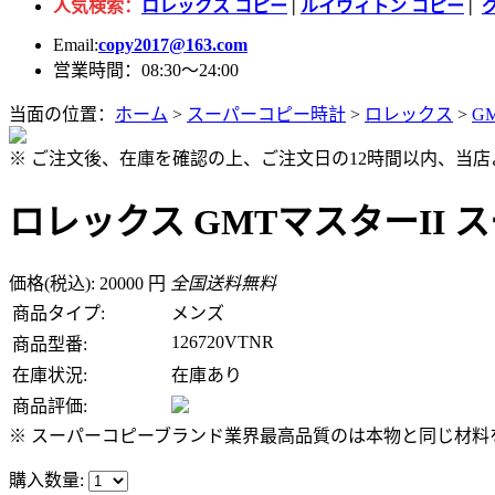
人気検索：
ロレックス コピー
|
ルイヴィトン コピー
|
Email:
copy2017@163.com
営業時間：08:30～24:00
当面の位置：
ホーム
>
スーパーコピー時計
>
ロレックス
>
G
※ ご注文後、在庫を確認の上、ご注文日の12時間以内、当
ロレックス GMTマスターII スー
価格(税込): 20000 円
全国送料無料
商品タイプ:
メンズ
126720VTNR
商品型番:
在庫状況:
在庫あり
商品評価:
※ スーパーコピーブランド業界最高品質のは本物と同じ材料を
購入数量: