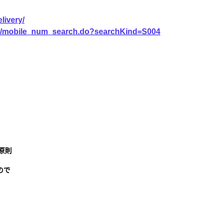
livery/
vice/mobile_num_search.do?searchKind=S004
原則
ので