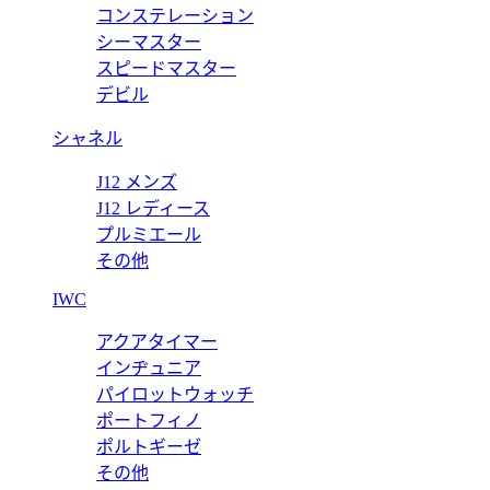
コンステレーション
ピー 126720VTNR 【2022年新作】
ロレックス GMTマスターI
シーマスター
スピードマスター
価格:
20000 円
デビル
シャネル
J12 メンズ
J12 レディース
プルミエール
その他
IWC
アクアタイマー
インヂュニア
パイロットウォッチ
ポートフィノ
ポルトギーゼ
その他