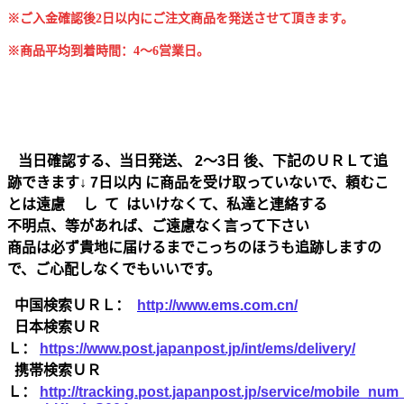
※ご入金確認後2日以内にご注文商品を発送させて頂きます。
※商品平均到着時間：4～6営業日。
当日確認する、当日発送、 2～3日 後、下記のＵＲＬて追
跡できます↓ 7日以内 に商品を受け取っていないで、頼むこ
とは遠慮 し て はいけなくて、私達と連絡する
不明点、等があれば、ご遠慮なく言って下さい
商品は必ず貴地に届けるまでこっちのほうも追跡しますの
で、ご心配しなくでもいいです。
中国検索ＵＲＬ：
http://www.ems.com.cn/
日本検索ＵＲ
Ｌ：
https://www.post.japanpost.jp/int/ems/delivery/
携帯検索ＵＲ
Ｌ：
http://tracking.post.japanpost.jp/service/mobile_nu