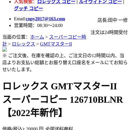
人気検索：
ロレックス コピー
|
ルイヴィトン コピー
|
グッチ コピー
Email:
copy2017@163.com
店長:田中 一修
営業時間：08:30～24:00
注文は24時間受付
当面の位置：
ホーム
>
スーパーコピー時
計
>
ロレックス
>
GMTマスターII
※ ご注文後、在庫を確認の上、ご注文日の12時間以内、当
店よりお支払い総額とお振り替え口座名をメールにてお知ら
せいたします。
ロレックス GMTマスターII
スーパーコピー 126710BLNR
【2022年新作】
価格(税込): 20000 円
全国送料無料