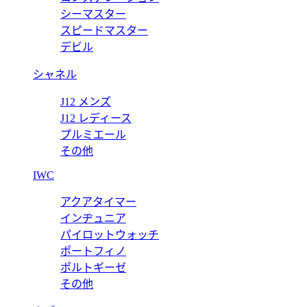
ー デイト 126613LN 【2020年新作】
ロレックス サブマ
シーマスター
スピードマスター
価格:
20000 円
デビル
シャネル
J12 メンズ
J12 レディース
プルミエール
その他
IWC
アクアタイマー
インヂュニア
パイロットウォッチ
ポートフィノ
ポルトギーゼ
その他