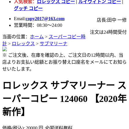
人気検索：
ロレックス コピー
|
ルイヴィトン コピー
|
グッチ コピー
Email:
copy2017@163.com
店長:田中 一修
営業時間：08:30～24:00
注文は24時間受付
当面の位置：
ホーム
>
スーパーコピー時
計
>
ロレックス
>
サブマリーナ
※ ご注文後、在庫を確認の上、ご注文日の12時間以内、当
店よりお支払い総額とお振り替え口座名をメールにてお知ら
せいたします。
ロレックス サブマリーナー ス
ーパーコピー 124060 【2020年
新作】
価格(税込): 20000 円
全国送料無料