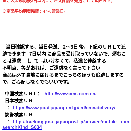
※ご入金確認後2日以内にご注文商品を発送させて頂きます。
※商品平均到着時間：4～6営業日。
当日確認する、当日発送、 2～3日 後、下記のＵＲＬて追
跡できます↓ 7日以内 に商品を受け取っていないで、頼むこ
とは遠慮 し て はいけなくて、私達と連絡する
不明点、等があれば、ご遠慮なく言って下さい
商品は必ず貴地に届けるまでこっちのほうも追跡しますの
で、ご心配しなくでもいいです。
中国検索ＵＲＬ：
http://www.ems.com.cn/
日本検索ＵＲ
Ｌ：
https://www.post.japanpost.jp/int/ems/delivery/
携帯検索ＵＲ
Ｌ：
http://tracking.post.japanpost.jp/service/mobile_nu
searchKind=S004