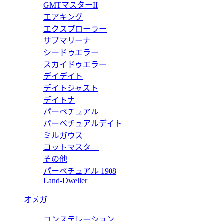
ー デイト 126618LN 【2022年新作】
ロレックス サブマ
GMTマスターII
エアキング
価格:
20000 円
エクスプローラー
116659SABR
サブマリーナ
シードゥエラー
ー デイト 116659SABR 【2020年新作】
ロレックス サブマリ
スカイドゥエラー
デイデイト
価格:
35000 円
デイトジャスト
126610LV
デイトナ
パーペチュアル
ー デイト 126610LV 【2020年新作】
ロレックス サブマ
パーペチュアルデイト
ミルガウス
価格:
20000 円
ヨットマスター
124060
その他
パーペチュアル 1908
ピー 124060 【2020年新作】
ロレックス サブマ
Land-Dweller
価格:
20000 円
オメガ
126613LN
コンステレーション