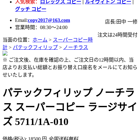
人気検索：
ロレックス コピー
|
ルイヴィトン コピー
|
グッチ コピー
Email:
copy2017@163.com
店長:田中 一修
営業時間：08:30～24:00
注文は24時間受付
当面の位置：
ホーム
>
スーパーコピー時
計
>
パテックフィリップ
>
ノーチラス
※ ご注文後、在庫を確認の上、ご注文日の12時間以内、当
店よりお支払い総額とお振り替え口座名をメールにてお知ら
せいたします。
パテックフィリップ ノーチラ
ス スーパーコピー ラージサイ
ズ 5711/1A-010
価格(税込): 18500 円
全国送料無料