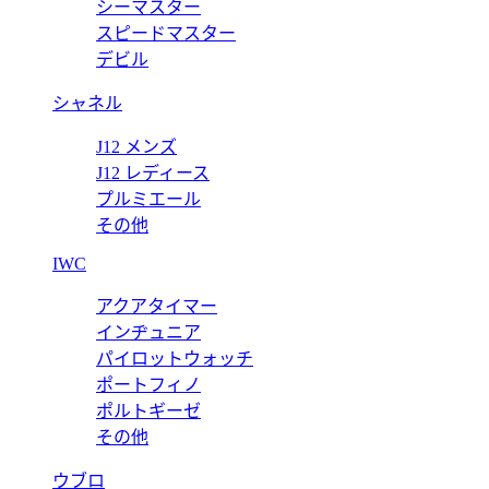
ピー 5980/1R-001 クロノ 【2017年新作】
シーマスター
スピードマスター
デビル
シャネル
J12 メンズ
J12 レディース
プルミエール
その他
IWC
アクアタイマー
インヂュニア
パイロットウォッチ
ポートフィノ
ポルトギーゼ
その他
ウブロ