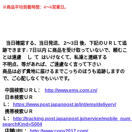
※商品平均到着時間：4～6営業日。
当日確認する、当日発送、 2～3日 後、下記のＵＲＬて追
跡できます↓ 7日以内 に商品を受け取っていないで、頼むこ
とは遠慮 し て はいけなくて、私達と連絡する
不明点、等があれば、ご遠慮なく言って下さい
商品は必ず貴地に届けるまでこっちのほうも追跡しますの
で、ご心配しなくでもいいです。
中国検索ＵＲＬ：
http://www.ems.com.cn/
日本検索ＵＲ
Ｌ：
https://www.post.japanpost.jp/int/ems/delivery/
携帯検索ＵＲ
Ｌ：
http://tracking.post.japanpost.jp/service/mobile_nu
searchKind=S004
店舗URL：
http://www.copy2017.com/