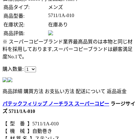
商品タイプ:
メンズ
5711/1A-010
商品型番:
在庫状況:
在庫あり
商品評価:
※ スーパーコピーブランド業界最高品質のは本物と同じ材
料を採用しております,スーパーコピーブランドは顧客満足
度No.1で。
購入数量:
商品詳細
購買方法
お支払い方法
配送について
返品返金
パテックフィリップ ノーチラス スーパーコピー
ラージサイ
ズ 5711/1A-010
【 型 番 】5711/1A-010
【 機 械 】自動巻き
【 材 質 名 】ステンレス