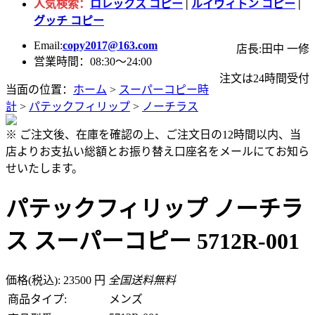
人気検索：
ロレックス コピー
|
ルイヴィトン コピー
|
グッチ コピー
Email:
copy2017@163.com
店長:田中 一修
営業時間：08:30～24:00
注文は24時間受付
当面の位置：
ホーム
>
スーパーコピー時
計
>
パテックフィリップ
>
ノーチラス
※ ご注文後、在庫を確認の上、ご注文日の12時間以内、当
店よりお支払い総額とお振り替え口座名をメールにてお知ら
せいたします。
パテックフィリップ ノーチラ
ス スーパーコピー 5712R-001
価格(税込): 23500 円
全国送料無料
商品タイプ:
メンズ