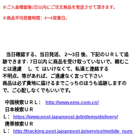
※ご入金確認後2日以内にご注文商品を発送させて頂きます。
※商品平均到着時間：4～6営業日。
当日確認する、当日発送、 2～3日 後、下記のＵＲＬて追
跡できます↓ 7日以内 に商品を受け取っていないで、頼むこ
とは遠慮 し て はいけなくて、私達と連絡する
不明点、等があれば、ご遠慮なく言って下さい
商品は必ず貴地に届けるまでこっちのほうも追跡しますの
で、ご心配しなくでもいいです。
中国検索ＵＲＬ：
http://www.ems.com.cn/
日本検索ＵＲ
Ｌ：
https://www.post.japanpost.jp/int/ems/delivery/
携帯検索ＵＲ
Ｌ：
http://tracking.post.japanpost.jp/service/mobile_nu