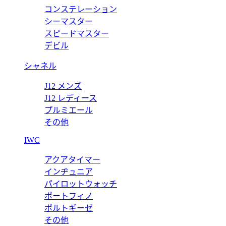
コンステレーション
コピー 5980/1R-001 クロノ 【2017年新作】
シーマスター
スピードマスター
デビル
シャネル
J12 メンズ
J12 レディース
プルミエール
その他
IWC
アクアタイマー
インヂュニア
パイロットウォッチ
ポートフィノ
ポルトギーゼ
その他