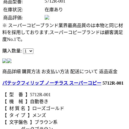
5712R-001
商品型番:
在庫状況:
在庫あり
商品評価:
※ スーパーコピーブランド業界最高品質のは本物と同じ材
料を採用しております,スーパーコピーブランドは顧客満足
度No.1で。
購入数量:
商品詳細
購買方法
お支払い方法
配送について
返品返金
パテックフィリップ ノーチラス スーパーコピー
5712R-001
【 型 番 】5712R-001
【 機 械 】自動巻き
【 材 質 名 】ローズゴールド
【 タ イ プ 】メンズ
【 文字盤色 】ブラウン系