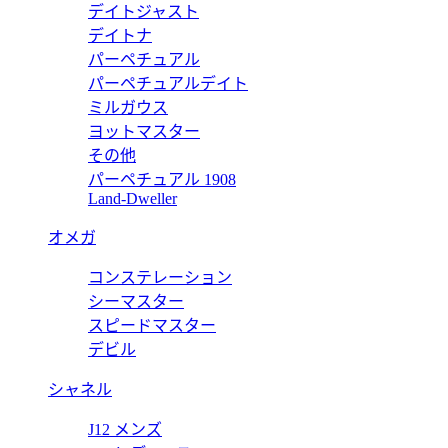
デイトジャスト
5010.04S
デイトナ
パーペチュアル
4S
ガガミラノ スーパーコピー 5010.04S
パーペチュアルデイト
価格:
19500 円
ミルガウス
ヨットマスター
5010.05S
その他
パーペチュアル 1908
5S
ガガミラノ スーパーコピー 5010.05S
Land-Dweller
価格:
19500 円
オメガ
5010.06S
コンステレーション
6S
ガガミラノ スーパーコピー 5010.06S
シーマスター
スピードマスター
価格:
19500 円
デビル
シャネル
J12 メンズ