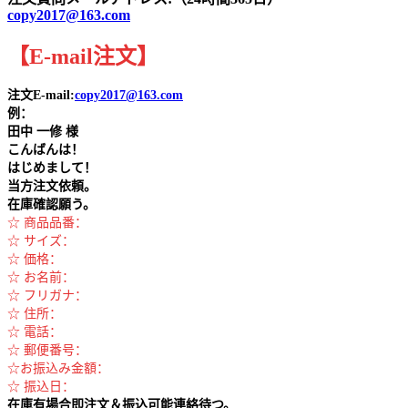
copy2017@163.com
【
E-mail
注文
】
注文E-mail:
copy2017@163.com
例：
田中
一修 様
こんばんは！
はじめまして！
当方注文依頼。
在庫確認願う。
☆ 商品品番：
☆ サイズ：
☆ 価格：
☆ お名前：
☆ フリガナ：
☆ 住所：
☆ 電話：
☆ 郵便番号：
☆お振込み金額：
☆ 振込日：
在庫有場合即注文＆振込可能連絡待つ。