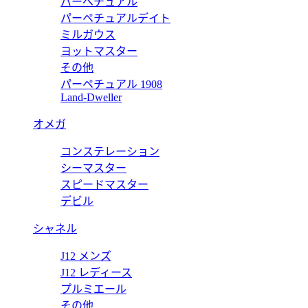
パーペチュアル
ドネーションペン ヨハンシュトラウス 万年筆 119872
パーペチュアルデイト
ミルガウス
ヨットマスター
その他
パーペチュアル 1908
万年筆 ドネーションペン ヨハンシュトラウス スペシャルエディョン
Land-Dweller
オメガ
コンステレーション
マイスターシュテュック ホワイトソリテール ルグラン 万年筆 11
シーマスター
スピードマスター
デビル
シャネル
J12 メンズ
J12 レディース
プルミエール
その他