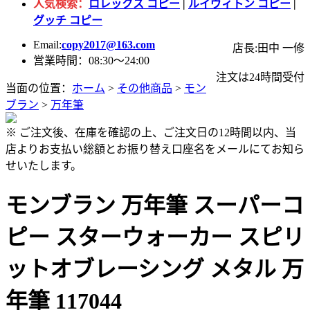
人気検索：
ロレックス コピー
|
ルイヴィトン コピー
|
グッチ コピー
Email:
copy2017@163.com
店長:田中 一修
営業時間：08:30～24:00
注文は24時間受付
当面の位置：
ホーム
>
その他商品
>
モン
ブラン
>
万年筆
※ ご注文後、在庫を確認の上、ご注文日の12時間以内、当
店よりお支払い総額とお振り替え口座名をメールにてお知ら
せいたします。
モンブラン 万年筆 スーパーコ
ピー スターウォーカー スピリ
ットオブレーシング メタル 万
年筆 117044